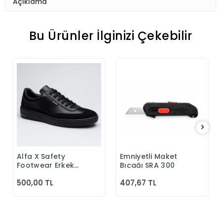
Açıklama
Bu Ürünler İlginizi Çekebilir
Alfa X Safety
Emniyetli Maket
Sepete Ekle
Sepete Ekle
Footwear Erkek
Bıçağı SRA 300
Günlük Siyah
500,00 TL
407,67 TL
Klasik Ayakkabı