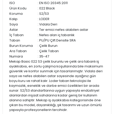
ISO
: EN ISO 20345:2011
Ürün Kodu
: 022 Black
Koruma
: S2/S3
Kalıp
: LODER
Saya
: Vidala Deri
Astar
: Ter emici nefes alabilen astar
İç Taban
: Nefes alan iç tabanlık
Taban
: PU/PU Çift Densite SRA
Burun Koruma
: Çelik Burun
Ara Taban
: Çelik Taban
Numara
: 35-47
Mekap Basic 022 S3 çelik burunlu ve çelik ara tabanlı iş
ayakkabısı, en zorlu çalışma koşullarında bile maksimum
güvenlik ve konfor sunmak için tasarlanmıştır. Vidala deri
saya ve nefes alabilen astar sayesinde ayağınız gün
boyu kuru ve rahat kalır. Loder taban teknolojisi ile
kaymazlık, esneklik ve darbe emici özellikleri bir arada
sunar. S2/S3 standartlarına uygun yapısıyla endüstriyel
alanlardan inşaat sahalarına kadar geniş bir kullanım
alanına sahiptir. Mekap iş ayakkabısı kategorisinde öne
çıkan bu model, dayanıklılığı, şık tasarımı ve uzun ömürlü
yapısıyla profesyonellerin tercihidir.