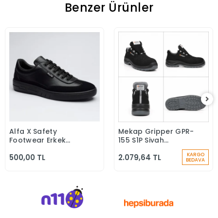
Benzer Ürünler
Alfa X Safety
Mekap Gripper GPR-
Sepete Ekle
Sepete Ekle
Footwear Erkek
155 S1P Siyah
Günlük Siyah Klasik
Microfiber Kompozit
KARGO
500,00 TL
2.079,64 TL
Ayakkabı
Iş Güvenlik
BEDAVA
Ayakkabısı