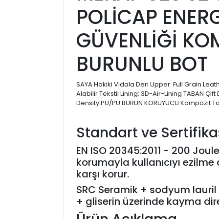
POLİCAP ENERG
GÜVENLİĞİ KO
BURUNLU BOT
SAYA Hakiki Vidala Deri Upper: Full Grain Lea
Alabilir Tekstil Lining: 3D-Air-Lining TABAN Çif
Density PU/PU BURUN KORUYUCU Kompozit T
Standart ve Sertifik
EN ISO 20345:2011 - 200 Joul
korumayla kullanıcıyı ezilme 
karşı korur.
SRC Seramik + sodyum lauril s
+ gliserin üzerinde kayma dir