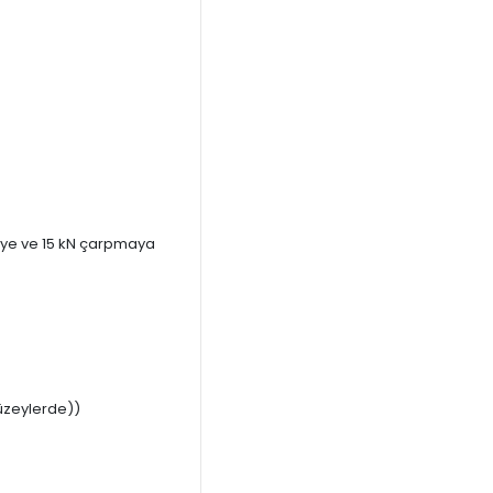
eye ve 15 kN çarpmaya
üzeylerde))