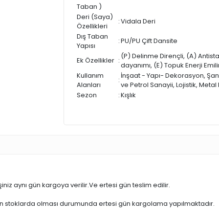
Taban )
Deri (Saya)
:
Vidala Deri
Özellikleri
Dış Taban
:
PU/PU Çift Dansite
Yapısı
(P) Delinme Dirençli, (A) Antist
Ek Özellikler
:
dayanımı, (E) Topuk Enerji Emili
Kullanım
İnşaat - Yapı- Dekorasyon, Şanti
:
Alanları
ve Petrol Sanayii, Lojistik, Meta
Sezon
:
Kışlık
iniz aynı gün kargoya verilir.Ve ertesi gün teslim edilir.
ün stoklarda olması durumunda ertesi gün kargolama yapılmaktadır.