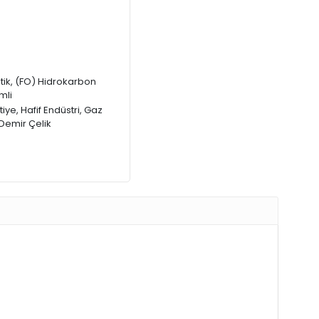
atik, (FO) Hidrokarbon
mli
ye, Hafif Endüstri, Gaz
l Demir Çelik