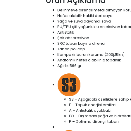
Ürün Açıklama
Delinmeye dirençli metal olmayan kor
Nefes alabilir hakiki deri saya
Yağa ve suya dayanıklı saya
PU/TPU çift yoğunluklu enjeksiyon taba
Antistatik
Şok absorbsiyon
SRC taban kayma direnci
Taban policap
Kompozir burun koruma (200j,15kn)
Anatomik nefes alabilir iç tabanlık
Ağırlık 566 gr
S3 – Aşağıdaki özelliklere sahip 
E – Topuk enerjisi emilimi
A – Antistatik ayakkabı
FO – Dış tabanı yağa ve hidroka
P – Delinme dirençli taban