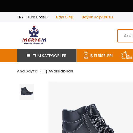
TRY - Türk Lirası
Bayi Girişi
Bayilik Başvurusu
TÜM KATEGORİLER
İŞ ELBİSELERİ
Ana Sayfa
İş Ayakkabıları