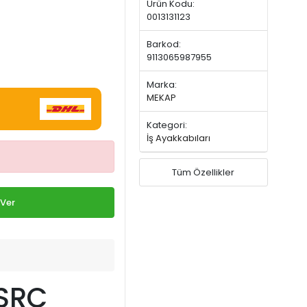
Ürün Kodu:
0013131123
Barkod:
9113065987955
Marka:
MEKAP
Kategori:
İş Ayakkabıları
Tüm Özellikler
 Ver
 SRC