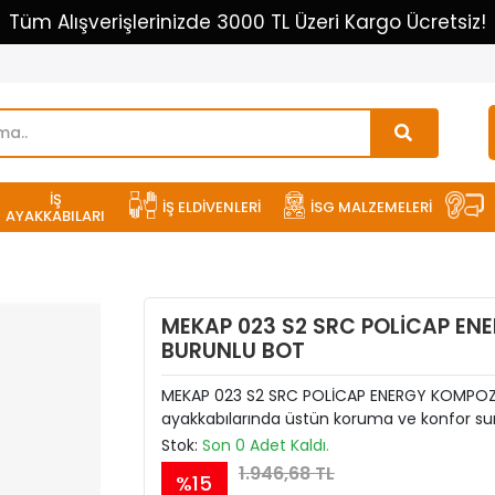
Tüm Alışverişlerinizde 3000 TL Üzeri Kargo Ücretsiz!
İŞ
İŞ ELDİVENLERİ
İSG MALZEMELERİ
AYAKKABILARI
MEKAP 023 S2 SRC POLİCAP EN
BURUNLU BOT
MEKAP 023 S2 SRC POLİCAP ENERGY KOMPOZİ
ayakkabılarında üstün koruma ve konfor su
Stok:
Son 0 Adet Kaldı.
1.946,68 TL
%15