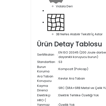
Vidala Deri
3B Nefes Alabilir Tekstil İç Astar
Ürün Detay Tablosu
EN ISO 20345 (200 Joule darb
Sertifikaları
:
dayanıklı koruyucu burun)
Standartları
:
S3
Burun
:
Kompozit (Policap)
Koruma
Ara Taban
:
Kevlar Ara Taban
Koruyucu
Kayma
:
SRC (SRA+SRB Metal ve Çelik Y
Direnci
Elektrikçi
:
Elektrik Tehlike Özelliği Yok
HRO (
Yanmaz
:
Özellik Yok