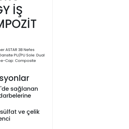
Y İŞ
MPOZİT
ther ASTAR 3B Nefes
t Dansite PU/PU Sole: Dual
oe-Cap: Composite
asyonlar
e'de sağlanan
darbelerine
ülfat ve çelik
enci