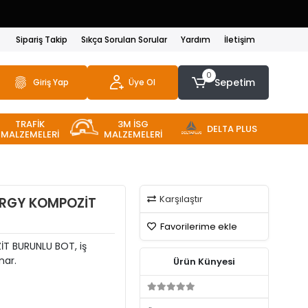
Sipariş Takip
Sıkça Sorulan Sorular
Yardım
İletişim
0
Sepetim
Giriş Yap
Üye Ol
TRAFİK
3M İSG
DELTA PLUS
MALZEMELERİ
MALZEMELERİ
Karşılaştır
ERGY KOMPOZİT
Favorilerime ekle
T BURUNLU BOT, iş
nar.
Ürün Künyesi