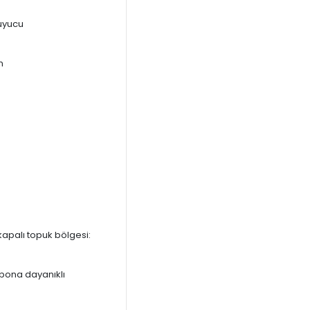
uyucu
n
kapalı topuk bölgesi:
rbona dayanıklı