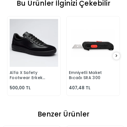
Bu Ürünler İlginizi Çekebilir
Alfa X Safety
Emniyetli Maket
Sepete Ekle
Sepete Ekle
Footwear Erkek
Bıçağı SRA 300
Günlük Siyah
500,00 TL
407,48 TL
Klasik Ayakkabı
Benzer Ürünler