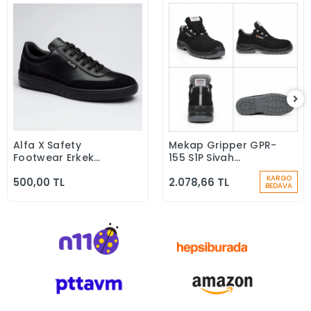
Alfa X Safety
Mekap Gripper GPR-
Sepete Ekle
Sepete Ekle
Footwear Erkek
155 S1P Siyah
Günlük Siyah Klasik
Microfiber Kompozit
KARGO
500,00 TL
2.078,66 TL
Ayakkabı
Iş Güvenlik
BEDAVA
Ayakkabısı