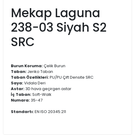
Mekap Laguna
238-03 Siyah S2
SRC
Burun Koruma:
Çelik Burun
Taban:
Jeriko Taban
Taban Özellikleri:
PU/PU Çift Densite SRC
Saya:
Vidala Deri
Astar:
3D hava geçirgen astar
İç Taban:
Soft-Walk
Numara:
35-47
Standartı:
EN ISO 20345:211