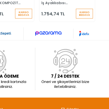
KOMPOZİT
İş Ayakkabısı
S4 
Ş AYAKKABISI
Aluminyum Burunlu
Yün
Çiz
KARGO
KARGO
TL
1.754,74 TL
1.7
BEDAVA
BEDAVA
LA ÖDEME
7 / 24 DESTEK
kredi kartınızla
Öneri ve şikayetlerinizi bize
irsiniz.
iletebilirsiniz.