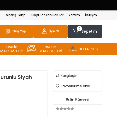
iyiz
Sipariş Takip
Sıkça Sorulan Sorular
Yardım
İletişim
0
Sepetim
Giriş Yap
Üye Ol
TRAFİK
3M İSG
DELTA PLUS
MALZEMELERİ
MALZEMELERİ
Karşılaştır
urunlu Siyah
Favorilerime ekle
Ürün Künyesi