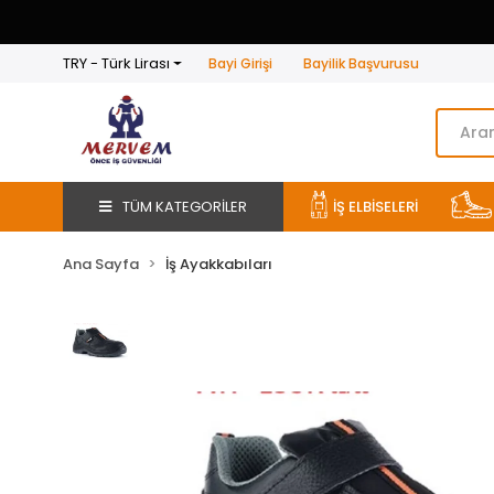
TRY - Türk Lirası
Bayi Girişi
Bayilik Başvurusu
TÜM KATEGORİLER
İŞ ELBİSELERİ
Ana Sayfa
İş Ayakkabıları