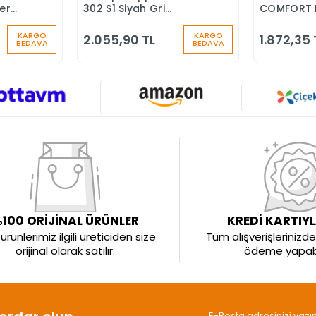
ber
302 S1 Siyah Gri
COMFORT 
nlik
Fiberglass Burun İş
BURUNLU İ
Ayakkabısı
KARGO
KARGO
2.055,90 TL
1.872,35 
BEDAVA
BEDAVA
100 ORİJİNAL ÜRÜNLER
KREDİ KARTIY
rünlerimiz ilgili üreticiden size
Tüm alışverişlerinizde 
orijinal olarak satılır.
ödeme yapabil