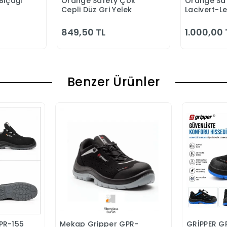
Bıçağı
Orange Safety Çok
Orange Saf
 Ekle
Sepete Ekle
S
Cepli Düz Gri Yelek
Lacivert-L
Bahçıvan 
849,50 TL
1.000,00 
Benzer Ürünler
PR-155
Mekap Gripper GPR-
GRİPPER G
Ekle
Sepete Ekle