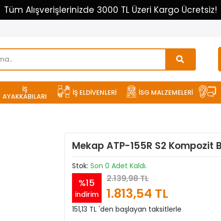
Mekap İş Ayakkabıları Bölge Bayis
İŞ
İŞ ELDİVENLERİ
İSG MALZEMELERİ
AYAKKABILARI
Mekap ATP-155R S2 Kompozit B
Stok:
Son 0 Adet Kaldı.
2.139,98 TL
%15
1.813,54 TL
indirim
151,13 TL 'den başlayan taksitlerle