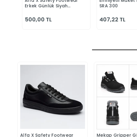
Alfa X Safety Footwear
Emniyetli Maket 
Sepete Ekle
Sepete
Erkek Günlük Siyah
SRA 300
Klasik Ayakkabı
500,00 TL
407,22 TL
Alfa X Safety Footwear
Mekap Gripper G
Sepete Ekle
Sepete 