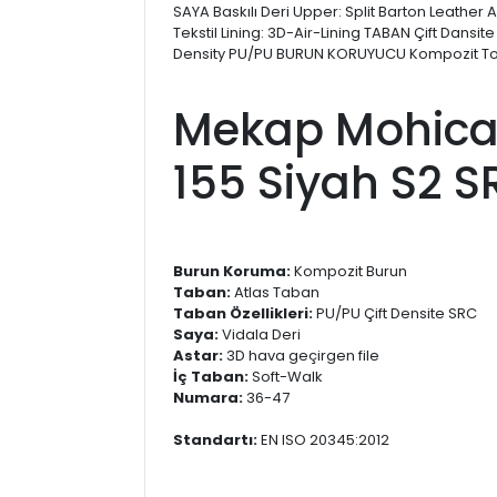
SAYA Baskılı Deri Upper: Split Barton Leather 
Tekstil Lining: 3D-Air-Lining TABAN Çift Dansit
Density PU/PU BURUN KORUYUCU Kompozit T
Mekap Mohica
155 Siyah S2 S
Burun Koruma:
Kompozit Burun
Taban:
Atlas Taban
Taban Özellikleri:
PU/PU Çift Densite SRC
Saya:
Vidala Deri
Astar:
3D hava geçirgen file
İç Taban:
Soft-Walk
Numara:
36-47
Standartı:
EN ISO 20345:2012