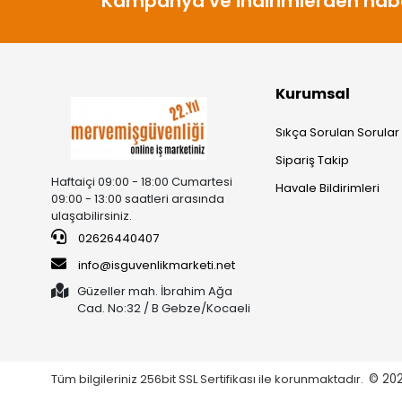
Kampanya ve indirimlerden habe
Kurumsal
Sıkça Sorulan Sorular
Sipariş Takip
Haftaiçi 09:00 - 18:00 Cumartesi
Havale Bildirimleri
09:00 - 13:00 saatleri arasında
ulaşabilirsiniz.
02626440407
info@isguvenlikmarketi.net
Güzeller mah. İbrahim Ağa
Cad. No:32 / B Gebze/Kocaeli
Tüm bilgileriniz 256bit SSL Sertifikası ile korunmaktadır.
© 20