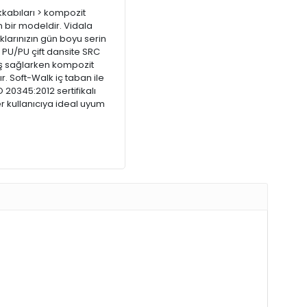
kabıları > kompozit
 bir modeldir. Vidala
klarınızın gün boyu serin
 PU/PU çift dansite SRC
uş sağlarken kompozit
r. Soft-Walk iç taban ile
20345:2012 sertifikalı
r kullanıcıya ideal uyum