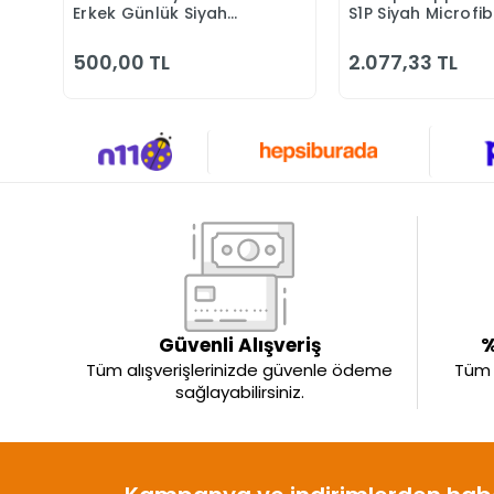
Erkek Günlük Siyah
S1P Siyah Microfi
Klasik Ayakkabı
Kompozit Iş Güve
Ayakkabısı
500,00 TL
2.077,33 TL
Güvenli Alışveriş
%
Tüm alışverişlerinizde güvenle ödeme
Tüm ü
sağlayabilirsiniz.