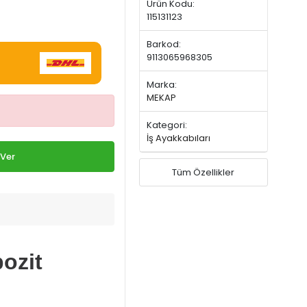
Ürün Kodu:
115131123
Barkod:
9113065968305
Marka:
MEKAP
Kategori:
İş Ayakkabıları
 Ver
Tüm Özellikler
ozit