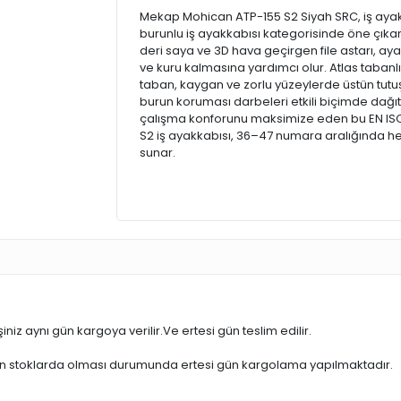
Mekap Mohican ATP-155 S2 Siyah SRC, iş ayak
burunlu iş ayakkabısı kategorisinde öne çıkan
deri saya ve 3D hava geçirgen file astarı, aya
ve kuru kalmasına yardımcı olur. Atlas tabanlı
taban, kaygan ve zorlu yüzeylerde üstün tut
burun koruması darbeleri etkili biçimde dağıtı
çalışma konforunu maksimize eden bu EN ISO 
S2 iş ayakkabısı, 36–47 numara aralığında he
sunar.
iniz aynı gün kargoya verilir.Ve ertesi gün teslim edilir.
ün stoklarda olması durumunda ertesi gün kargolama yapılmaktadır.