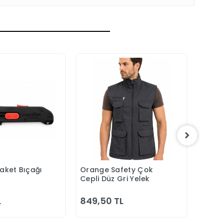
Maket Bıçağı
Orange Safety Çok
Orang
epete Ekle
Sepete Ekle
Cepli Düz Gri Yelek
Laciv
Bahç
L
849,50 TL
1.00