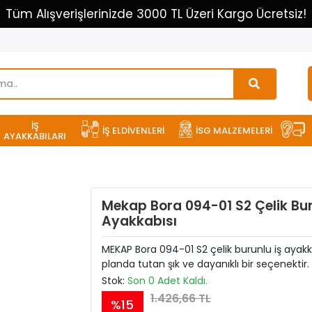
Tüm Alışverişlerinizde 3000 TL Üzeri Kargo Ücretsiz!
İŞ
İŞ ELDİVENLERİ
İSG MALZEMELERİ
AYAKKABILARI
Mekap Bora 094-01 S2 Çelik Buru
Ayakkabısı
MEKAP Bora 094-01 S2 çelik burunlu iş ayakka
planda tutan şık ve dayanıklı bir seçenektir.
Stok:
Son 0 Adet Kaldı.
1.426,66 TL
%15