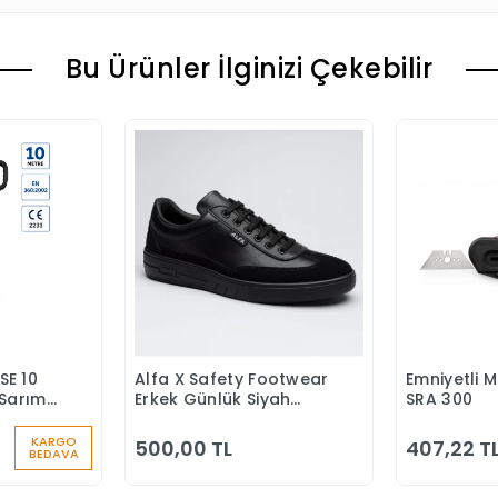
Bu Ürünler İlginizi Çekebilir
SE 10
Alfa X Safety Footwear
Emniyetli 
 Ekle
Sepete Ekle
S
Sarımlı
Erkek Günlük Siyah
SRA 300
u
Klasik Ayakkabı
KARGO
500,00 TL
407,22 T
BEDAVA