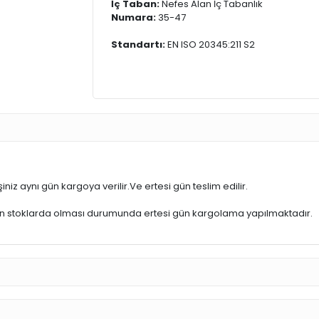
İç Taban:
Nefes Alan İç Tabanlık
Numara:
35-47
Standartı:
EN ISO 20345:211 S2
iniz aynı gün kargoya verilir.Ve ertesi gün teslim edilir.
ün stoklarda olması durumunda ertesi gün kargolama yapılmaktadır.