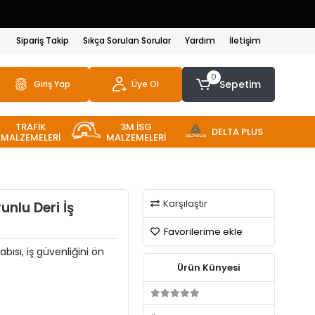
Sipariş Takip
Sıkça Sorulan Sorular
Yardım
İletişim
0
Sepetim
Giriş Yap
Üye Ol
TRAFİK
3M İSG
DELTA PLUS
MALZEMELERİ
MALZEMELERİ
Karşılaştır
nlu Deri İş
Favorilerime ekle
bısı, iş güvenliğini ön
Ürün Künyesi