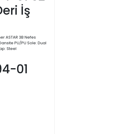
eri İş
ther ASTAR 3B Nefes
t Dansite PU/PU Sole: Dual
p: Steel
94-01