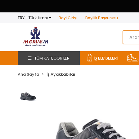
TRY - Türk Lirası
Bayi Girişi
Bayilik Başvurusu
TÜM KATEGORİLER
İŞ ELBİSELERİ
Ana Sayfa
İş Ayakkabıları