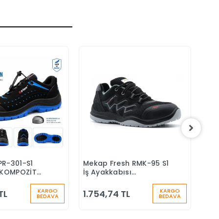
PR-301-S1
Mekap Fresh RMK-95 S1
Mek
Sepete Ekle
Sepete Ekle
KOMPOZİT
İş Ayakkabısı
S4 
Ş AYAKKABISI
Aluminyum Burunlu
Yün
Çiz
KARGO
KARGO
TL
1.754,74 TL
1.7
BEDAVA
BEDAVA