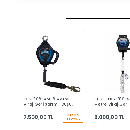
EKS-306-VSE 6 Metre
EKSED EKS-310-V
Sepete Ekle
Sepete
Viraj Geri Sarımlı Düşüş
Metre Viraj Geri 
Durdurucu Keskin
Düşüş Durduruc
Kenar
KARGO
7.500,00 TL
8.000,00 TL
BEDAVA