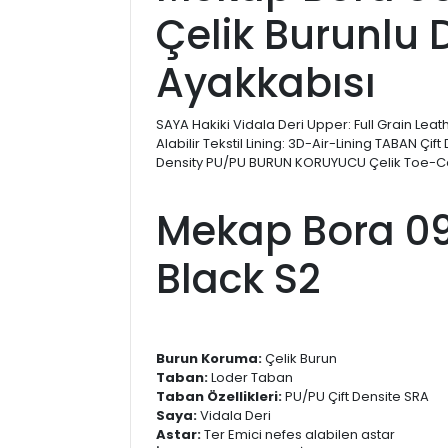
Çelik Burunlu D
Ayakkabısı
SAYA Hakiki Vidala Deri Upper: Full Grain Lea
Alabilir Tekstil Lining: 3D-Air-Lining TABAN Çif
Density PU/PU BURUN KORUYUCU Çelik Toe-Ca
Mekap Bora 0
Black S2
Burun Koruma:
Çelik Burun
Taban:
Loder Taban
Taban Özellikleri:
PU/PU Çift Densite SRA
Saya:
Vidala Deri
Astar:
Ter Emici nefes alabilen astar