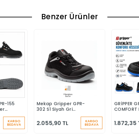
Benzer Ürünler
PR-155
Mekap Gripper GPR-
GRİPPER G
Ekle
Sepete Ekle
ber
302 S1 Siyah Gri
COMFORT 
nlik
Fiberglass Burun İş
BURUNLU İ
Ayakkabısı
KARGO
KARGO
2.055,90 TL
1.872,35 
BEDAVA
BEDAVA