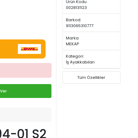
Ürün Kodu:
0028131123
Barkod:
9113065310777
Marka:
MEKAP
Kategori:
İş Ayakkabıları
Tüm Özellikler
 Ver
4-01 S2