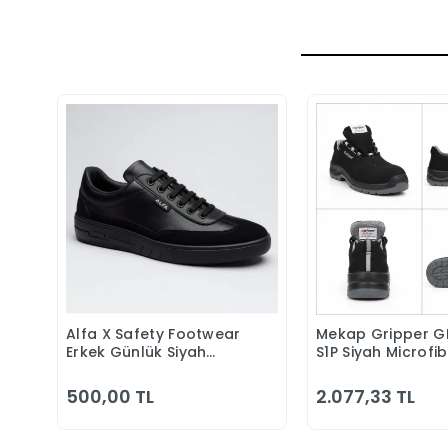
Alfa X Safety Footwear
Mekap Gripper G
Sepete Ekle
Sepete 
Erkek Günlük Siyah
S1P Siyah Microfi
Klasik Ayakkabı
Kompozit Iş Güve
Ayakkabısı
500,00 TL
2.077,33 TL