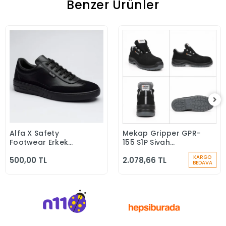
Benzer Ürünler
Alfa X Safety
Mekap Gripper GPR-
Sepete Ekle
Sepete Ekle
Footwear Erkek
155 S1P Siyah
Günlük Siyah Klasik
Microfiber Kompozit
KARGO
500,00 TL
2.078,66 TL
Ayakkabı
Iş Güvenlik
BEDAVA
Ayakkabısı