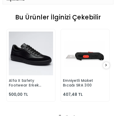
Bu Ürünler İlginizi Çekebilir
Alfa X Safety
Emniyetli Maket
Sepete Ekle
Sepete Ekle
Footwear Erkek
Bıçağı SRA 300
Günlük Siyah
500,00 TL
407,48 TL
Klasik Ayakkabı