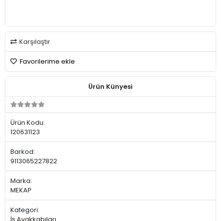
Karşılaştır
Favorilerime ekle
Ürün Künyesi
Ürün Kodu:
120631123
Barkod:
9113065227822
Marka:
MEKAP
Kategori:
İş Ayakkabıları