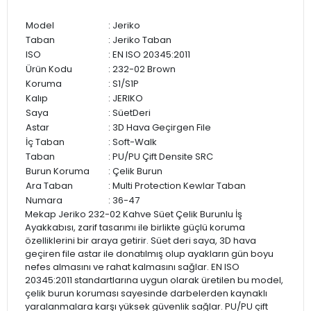
Model
: Jeriko
Taban
: Jeriko Taban
ISO
: EN ISO 20345:2011
Ürün Kodu
: 232-02 Brown
Koruma
: S1/S1P
Kalıp
: JERIKO
Saya
: SüetDeri
Astar
: 3D Hava Geçirgen File
İç Taban
: Soft-Walk
Taban
: PU/PU Çift Densite SRC
Burun Koruma
: Çelik Burun
Ara Taban
: Multi Protection Kewlar Taban
Numara
: 36-47
Mekap Jeriko 232-02 Kahve Süet Çelik Burunlu İş
Ayakkabısı, zarif tasarımı ile birlikte güçlü koruma
özelliklerini bir araya getirir. Süet deri saya, 3D hava
geçiren file astar ile donatılmış olup ayakların gün boyu
nefes almasını ve rahat kalmasını sağlar. EN ISO
20345:2011 standartlarına uygun olarak üretilen bu model,
çelik burun koruması sayesinde darbelerden kaynaklı
yaralanmalara karşı yüksek güvenlik sağlar. PU/PU çift