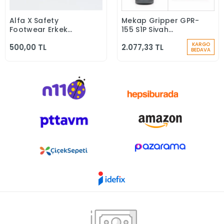
Alfa X Safety
Mekap Gripper GPR-
Sepete Ekle
Sepete Ekle
Footwear Erkek
155 S1P Siyah
Günlük Siyah Klasik
Microfiber Kompozit
KARGO
500,00 TL
2.077,33 TL
Ayakkabı
Iş Güvenlik
BEDAVA
Ayakkabısı