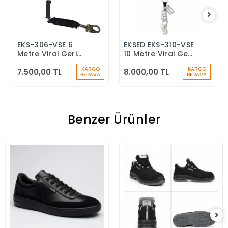
EKS-306-VSE 6
EKSED EKS-310-VSE
Sepete Ekle
Sepete Ekle
Metre Viraj Geri
10 Metre Viraj Geri
Sarımlı Düşüş
Sarımlı Düşüş
KARGO
KARGO
7.500,00 TL
8.000,00 TL
Durdurucu Keskin
Durdurucu
BEDAVA
BEDAVA
Kenar
Benzer Ürünler