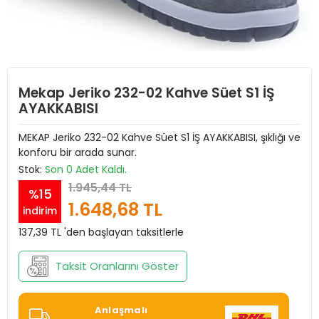
Mekap Jeriko 232-02 Kahve Süet S1 İŞ
AYAKKABISI
MEKAP Jeriko 232-02 Kahve Süet S1 İŞ AYAKKABISI, şıklığı ve
konforu bir arada sunar.
Stok:
Son 0 Adet Kaldı.
1.945,44 TL
%15
1.648,68 TL
indirim
137,39 TL 'den başlayan taksitlerle
Taksit Oranlarını Göster
Anlaşmalı