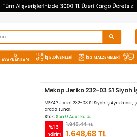
Tüm Alışverişlerinizde 3000 TL Üzeri Kargo Ücretsiz!
İŞ
İŞ ELDİVENLERİ
İSG MALZEMELERİ
AYAKKABILARI
Mekap Jeriko 232-03 S1 Siyah İ
MEKAP Jeriko 232-03 S1 Siyah İş Ayakkabısı, şıkl
arada sunar.
Stok:
Son 0 Adet Kaldı.
1.945,44 TL
%15
1.648,68 TL
indirim