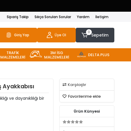
Sipariş Takip
Sıkça Sorulan Sorular
Yardım
İletişim
0
Sepetim
Giriş Yap
Üye Ol
TRAFİK
3M İSG
DELTA PLUS
MALZEMELERİ
MALZEMELERİ
Karşılaştır
ş Ayakkabısı
Favorilerime ekle
ığı ve dayanıklılığı bir
Ürün Künyesi