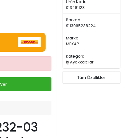
Ürün Kodu:
013481123
Barkod:
9113065238224
Marka:
MEKAP
Kategori:
İş Ayakkabıları
Tüm Özellikler
 Ver
232-03