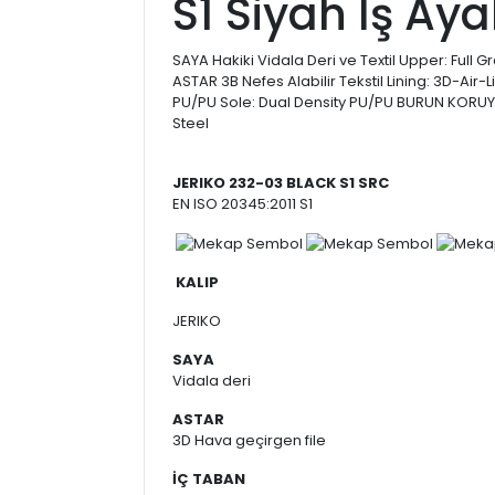
S1 Siyah İş Ay
SAYA Hakiki Vidala Deri ve Textil Upper: Full G
ASTAR 3B Nefes Alabilir Tekstil Lining: 3D-Air-
PU/PU Sole: Dual Density PU/PU BURUN KORU
Steel
JERIKO 232-03 BLACK S1 SRC
EN ISO 20345:2011 S1
KALIP
JERIKO
SAYA
Vidala deri
ASTAR
3D Hava geçirgen file
İÇ TABAN