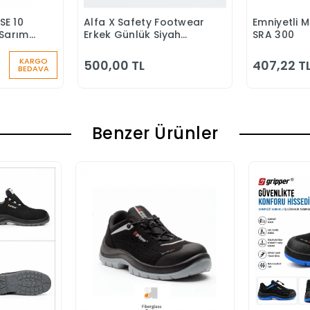
SE 10
Alfa X Safety Footwear
Emniyetli 
 Ekle
Sepete Ekle
S
Sarımlı
Erkek Günlük Siyah
SRA 300
u
Klasik Ayakkabı
KARGO
500,00 TL
407,22 T
BEDAVA
Benzer Ürünler