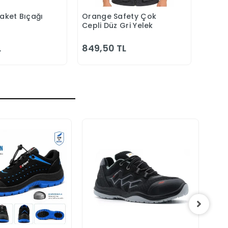
Maket Bıçağı
Orange Safety Çok
Orang
epete Ekle
Sepete Ekle
Cepli Düz Gri Yelek
Laciv
Bahç
L
849,50 TL
1.00