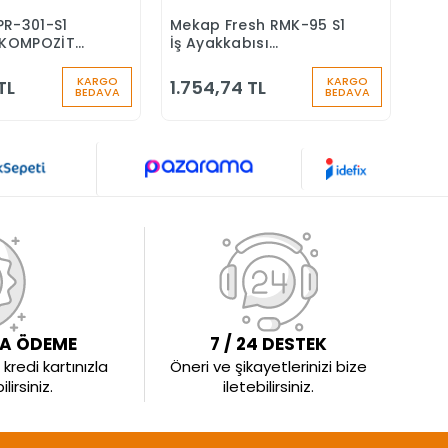
PR-301-S1
Mekap Fresh RMK-95 S1
Mek
Sepete Ekle
Sepete Ekle
KOMPOZİT
İş Ayakkabısı
S4 
Ş AYAKKABISI
Aluminyum Burunlu
Yün
Çiz
KARGO
KARGO
TL
1.754,74 TL
1.7
BEDAVA
BEDAVA
LA ÖDEME
7 / 24 DESTEK
kredi kartınızla
Öneri ve şikayetlerinizi bize
irsiniz.
iletebilirsiniz.