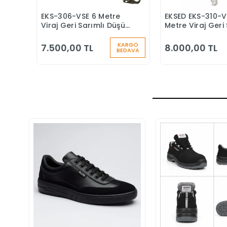
EKS-306-VSE 6 Metre
EKSED EKS-310-V
Sepete Ekle
Sepete
Viraj Geri Sarımlı Düşüş
Metre Viraj Geri 
Durdurucu Keskin
Düşüş Durduruc
Kenar
KARGO
7.500,00 TL
8.000,00 TL
BEDAVA