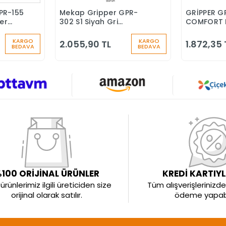
PR-155
Mekap Gripper GPR-
GRİPPER G
Ekle
Sepete Ekle
ber
302 S1 Siyah Gri
COMFORT 
nlik
Fiberglass Burun İş
BURUNLU İ
Ayakkabısı
KARGO
KARGO
2.055,90 TL
1.872,35 
BEDAVA
BEDAVA
100 ORİJİNAL ÜRÜNLER
KREDİ KARTIY
rünlerimiz ilgili üreticiden size
Tüm alışverişlerinizde 
orijinal olarak satılır.
ödeme yapabil