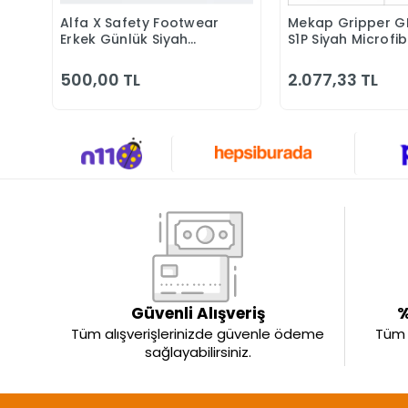
Alfa X Safety Footwear
Mekap Gripper G
Sepete Ekle
Sepete 
Erkek Günlük Siyah
S1P Siyah Microfi
Klasik Ayakkabı
Kompozit Iş Güve
Ayakkabısı
500,00 TL
2.077,33 TL
Güvenli Alışveriş
%
Tüm alışverişlerinizde güvenle ödeme
Tüm ü
sağlayabilirsiniz.