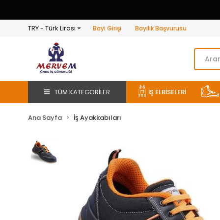
TRY - Türk Lirası
Bayi Girişi
Bayilik Başvurusu
TÜM KATEGORİLER
İŞ ELBİSELERİ
Ana Sayfa
İş Ayakkabıları