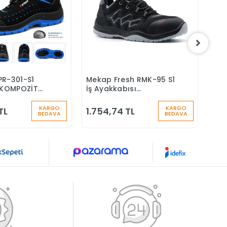
PR-301-S1
Mekap Fresh RMK-95 S1
Mek
Sepete Ekle
Sepete Ekle
KOMPOZİT
İş Ayakkabısı
S4 
Ş AYAKKABISI
Aluminyum Burunlu
Yün
Çiz
KARGO
KARGO
TL
1.754,74 TL
1.7
BEDAVA
BEDAVA