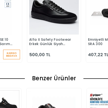
SE 10
Alfa X Safety Footwear
Emniyetli 
 Ekle
Sepete Ekle
S
Sarımlı
Erkek Günlük Siyah
SRA 300
u
Klasik Ayakkabı
KARGO
500,00 TL
407,22 T
BEDAVA
Benzer Ürünler