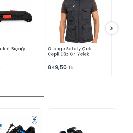
Maket Bıçağı
Orange Safety Çok
Orang
epete Ekle
Sepete Ekle
Cepli Düz Gri Yelek
Laciv
Bahç
L
849,50 TL
1.00