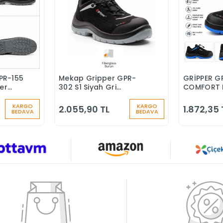
PR-155
Mekap Gripper GPR-
GRİPPER G
Ekle
Sepete Ekle
ber
302 S1 Siyah Gri
COMFORT 
nlik
Fiberglass Burun İş
BURUNLU İ
Ayakkabısı
KARGO
KARGO
2.055,90 TL
1.872,35 
BEDAVA
BEDAVA