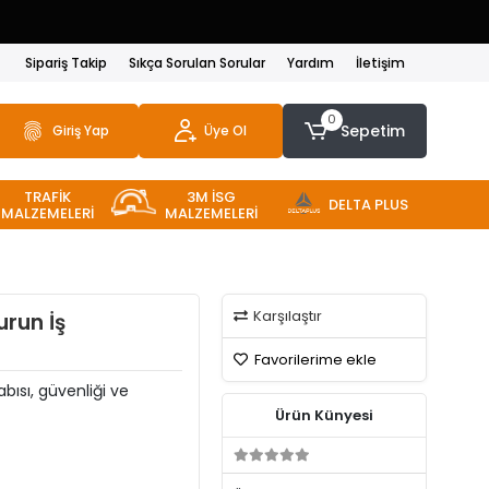
Sipariş Takip
Sıkça Sorulan Sorular
Yardım
İletişim
0
Sepetim
Giriş Yap
Üye Ol
TRAFİK
3M İSG
DELTA PLUS
MALZEMELERİ
MALZEMELERİ
Karşılaştır
urun İş
Favorilerime ekle
bısı, güvenliği ve
Ürün Künyesi