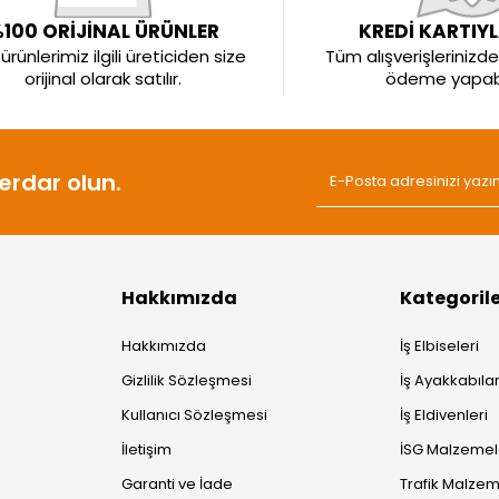
100 ORİJİNAL ÜRÜNLER
KREDİ KARTIY
rünlerimiz ilgili üreticiden size
Tüm alışverişlerinizde 
orijinal olarak satılır.
ödeme yapabil
rdar olun.
Hakkımızda
Kategoril
Hakkımızda
İş Elbiseleri
Gizlilik Sözleşmesi
İş Ayakkabılar
Kullanıcı Sözleşmesi
İş Eldivenleri
İletişim
İSG Malzemel
Garanti ve İade
Trafik Malzem