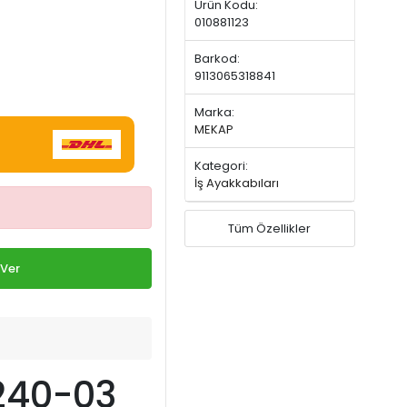
Ürün Kodu:
010881123
Barkod:
9113065318841
Marka:
MEKAP
Kategori:
İş Ayakkabıları
Tüm Özellikler
 Ver
240-03