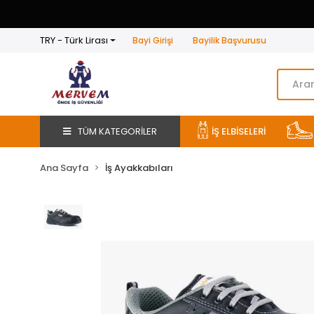
TRY - Türk Lirası
Bayi Girişi
Bayilik Başvurusu
TÜM KATEGORİLER
İŞ ELBİSELERİ
Ana Sayfa
İş Ayakkabıları