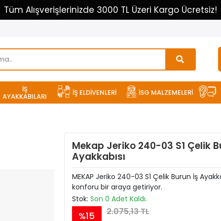
Tüm Alışverişlerinizde 3000 TL Üzeri Kargo Ücretsiz!
İŞ
İŞ ELDİVENLERİ
İSG MALZEMELERİ
AYAKKABILARI
Mekap Jeriko 240-03 S1 Çelik B
Ayakkabısı
MEKAP Jeriko 240-03 S1 Çelik Burun İş Ayakka
konforu bir araya getiriyor.
Stok:
Son 0 Adet Kaldı.
2.075,13 TL
%15