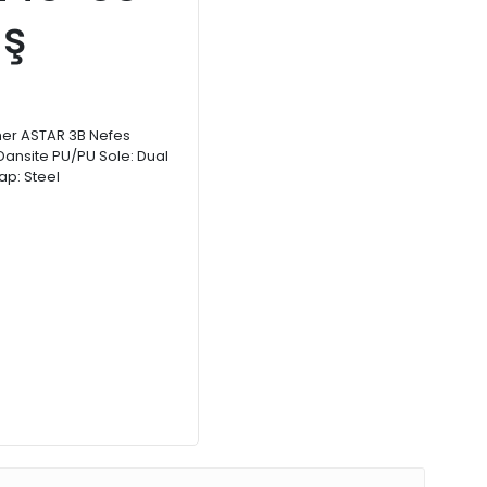
İş
ther ASTAR 3B Nefes
t Dansite PU/PU Sole: Dual
p: Steel