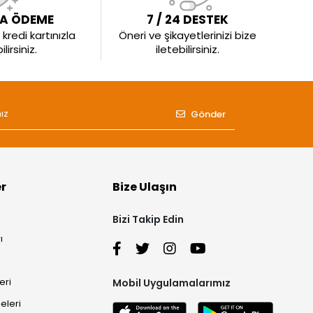
LA ÖDEME
7 / 24 DESTEK
kredi kartınızla
Öneri ve şikayetlerinizi bize
irsiniz.
iletebilirsiniz.
Gönder
er
Bize Ulaşın
Bizi Takip Edin
ı
eri
Mobil Uygulamalarımız
eleri