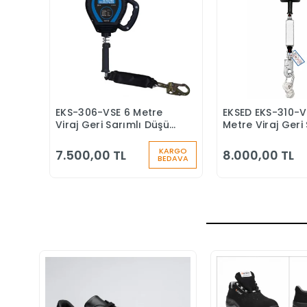
EKS-306-VSE 6 Metre
EKSED EKS-310-V
Sepete Ekle
Sepete
Viraj Geri Sarımlı Düşüş
Metre Viraj Geri 
Durdurucu Keskin
Düşüş Durduruc
Kenar
KARGO
7.500,00 TL
8.000,00 TL
BEDAVA