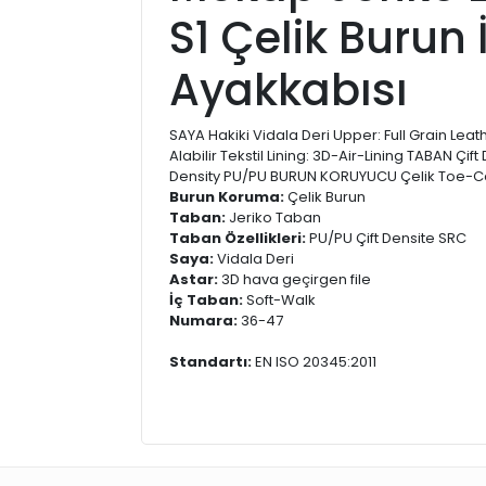
S1 Çelik Burun 
Ayakkabısı
SAYA Hakiki Vidala Deri Upper: Full Grain Lea
Alabilir Tekstil Lining: 3D-Air-Lining TABAN Çif
Density PU/PU BURUN KORUYUCU Çelik Toe-Ca
Burun Koruma:
Çelik Burun
Taban:
Jeriko Taban
Taban Özellikleri:
PU/PU Çift Densite SRC
Saya:
Vidala Deri
Astar:
3D hava geçirgen file
İç Taban:
Soft-Walk
Numara:
36-47
Standartı:
EN ISO 20345:2011