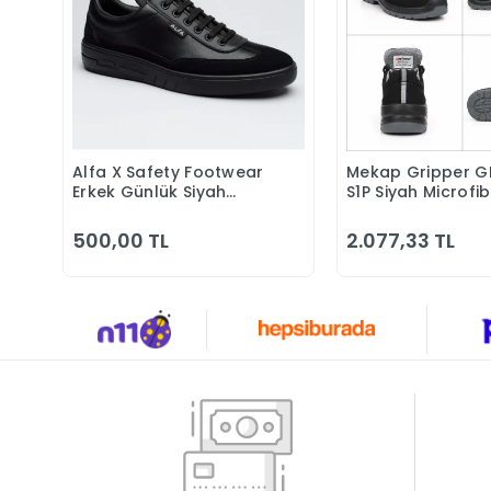
Alfa X Safety Footwear
Mekap Gripper G
Sepete Ekle
Sepete 
Erkek Günlük Siyah
S1P Siyah Microfi
Klasik Ayakkabı
Kompozit Iş Güve
Ayakkabısı
500,00 TL
2.077,33 TL