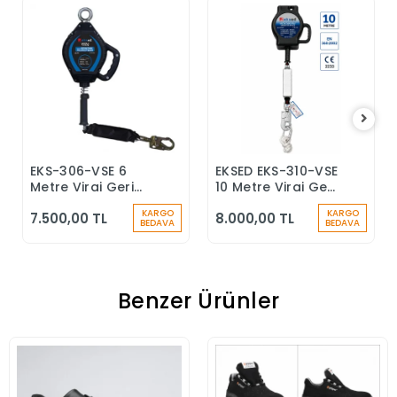
EKS-306-VSE 6
EKSED EKS-310-VSE
Sepete Ekle
Sepete Ekle
Metre Viraj Geri
10 Metre Viraj Geri
Sarımlı Düşüş
Sarımlı Düşüş
KARGO
KARGO
7.500,00 TL
8.000,00 TL
Durdurucu Keskin
Durdurucu
BEDAVA
BEDAVA
Kenar
Benzer Ürünler