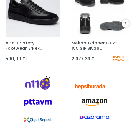
Alfa X Safety
Mekap Gripper GPR-
Sepete Ekle
Sepete Ekle
Footwear Erkek
155 S1P Siyah
Günlük Siyah Klasik
Microfiber Kompozit
KARGO
500,00 TL
2.077,33 TL
Ayakkabı
Iş Güvenlik
BEDAVA
Ayakkabısı