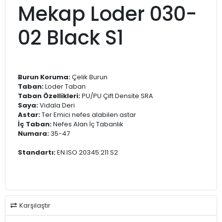
Mekap Loder 030-
02 Black S1
Burun Koruma:
Çelik Burun
Taban:
Loder Taban
Taban Özellikleri:
PU/PU Çift Densite SRA
Saya:
Vidala Deri
Astar:
Ter Emici nefes alabilen astar
İç Taban:
Nefes Alan İç Tabanlık
Numara:
35-47
Standartı:
EN ISO 20345:211 S2
Karşılaştır