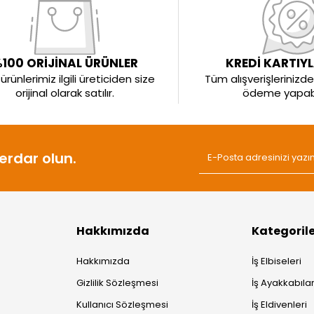
100 ORİJİNAL ÜRÜNLER
KREDİ KARTIY
rünlerimiz ilgili üreticiden size
Tüm alışverişlerinizde 
orijinal olarak satılır.
ödeme yapabil
rdar olun.
Hakkımızda
Kategoril
Hakkımızda
İş Elbiseleri
Gizlilik Sözleşmesi
İş Ayakkabılar
Kullanıcı Sözleşmesi
İş Eldivenleri