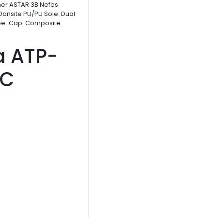
ther ASTAR 3B Nefes
t Dansite PU/PU Sole: Dual
oe-Cap: Composite
 ATP-
RC