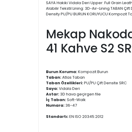
SAYA Hakiki Vidala Deri Upper: Full Grain Lea
Alabilir Tekstil Lining: 3D-Air-Lining TABAN Çif
Density PU/PU BURUN KORUYUCU Kompozit T
Mekap Nakoda
41 Kahve S2 S
Burun Koruma:
Kompozit Burun
Taban:
Atlas Taban
Taban Özellikleri:
PU/PU Çift Densite SRC
Saya:
Vidala Deri
Astar:
3D hava geçirgen file
İç Taban:
Soft-Walk
Numara:
36-47
Standartı:
EN ISO 20345:2012