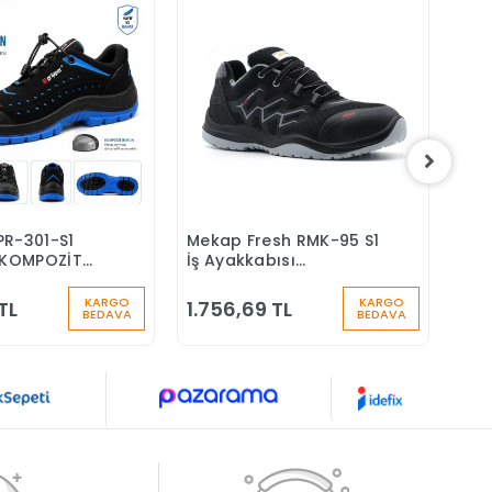
PR-301-S1
Mekap Fresh RMK-95 S1
Mek
Sepete Ekle
Sepete Ekle
KOMPOZİT
İş Ayakkabısı
S4 
Ş AYAKKABISI
Aluminyum Burunlu
Yün
Çiz
KARGO
KARGO
TL
1.756,69 TL
1.7
BEDAVA
BEDAVA