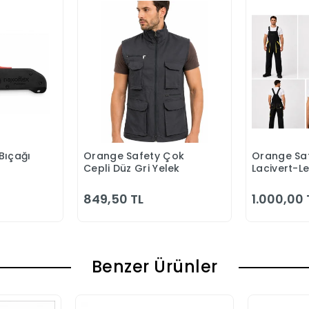
Bıçağı
Orange Safety Çok
Orange Saf
 Ekle
Sepete Ekle
S
Cepli Düz Gri Yelek
Lacivert-L
Bahçıvan 
849,50 TL
1.000,00 
Benzer Ürünler