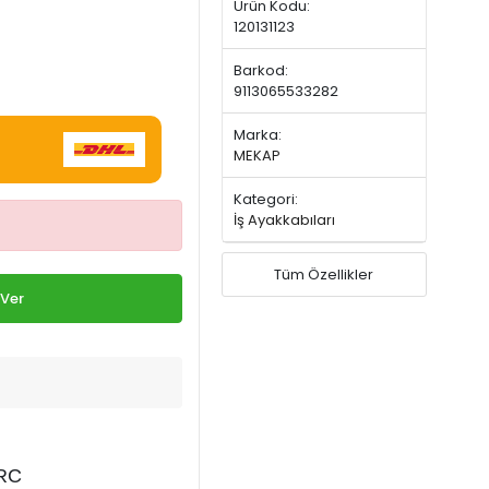
Ürün Kodu:
120131123
Barkod:
9113065533282
Marka:
MEKAP
Kategori:
İş Ayakkabıları
Tüm Özellikler
 Ver
SRC