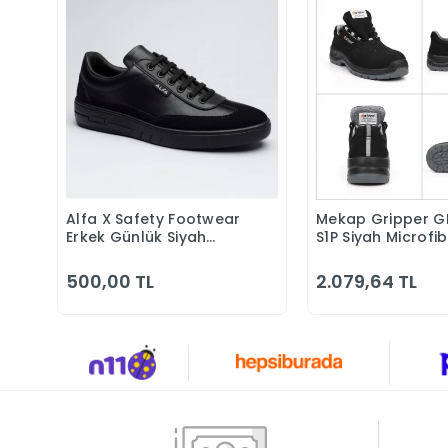
Alfa X Safety Footwear
Mekap Gripper G
Sepete Ekle
Sepete 
Erkek Günlük Siyah
S1P Siyah Microfi
Klasik Ayakkabı
Kompozit Iş Güve
Ayakkabısı
500,00 TL
2.079,64 TL