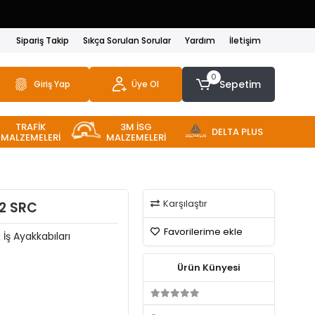
Sipariş Takip
Sıkça Sorulan Sorular
Yardım
İletişim
0
Sepetim
Giriş Yap
Üye Ol
TRAFİK
3M İSG
DELTA PLUS
MALZEMELERİ
MALZEMELERİ
Karşılaştır
2 SRC
Favorilerime ekle
ş Ayakkabıları
Ürün Künyesi