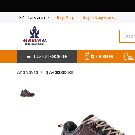
TRY - Türk Lirası
Bayi Girişi
Bayilik Başvurusu
TÜM KATEGORİLER
İŞ ELBİSELERİ
Ana Sayfa
İş Ayakkabıları