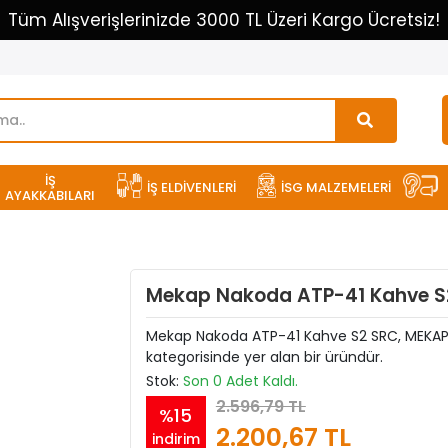
Tüm Alışverişlerinizde 3000 TL Üzeri Kargo Ücretsiz!
İŞ
İŞ ELDİVENLERİ
İSG MALZEMELERİ
AYAKKABILARI
Mekap Nakoda ATP-41 Kahve S
Mekap Nakoda ATP-41 Kahve S2 SRC, MEKAP İ
kategorisinde yer alan bir üründür.
Stok:
Son 0 Adet Kaldı.
2.596,79 TL
%15
2.200,67 TL
indirim