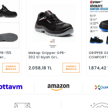
PR-155
Mekap Gripper GPR-
GRİPPER G
Ekle
Sepete Ekle
ber
302 S1 Siyah Gri
COMFORT 
nlik
Fiberglass Burun İş
BURUNLU İ
Ayakkabısı
KARGO
KARGO
2.058,18 TL
1.874,42 
BEDAVA
BEDAVA