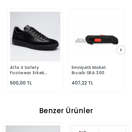
Alfa X Safety
Emniyetli Maket
Sepete Ekle
Sepete Ekle
Footwear Erkek
Bıçağı SRA 300
Günlük Siyah
500,00 TL
407,22 TL
Klasik Ayakkabı
Benzer Ürünler