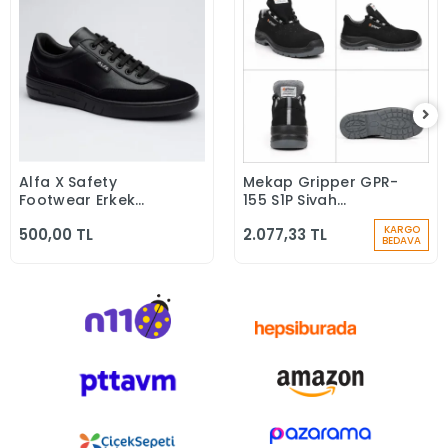
Alfa X Safety
Mekap Gripper GPR-
Sepete Ekle
Sepete Ekle
Footwear Erkek
155 S1P Siyah
Günlük Siyah Klasik
Microfiber Kompozit
KARGO
500,00 TL
2.077,33 TL
Ayakkabı
Iş Güvenlik
BEDAVA
Ayakkabısı