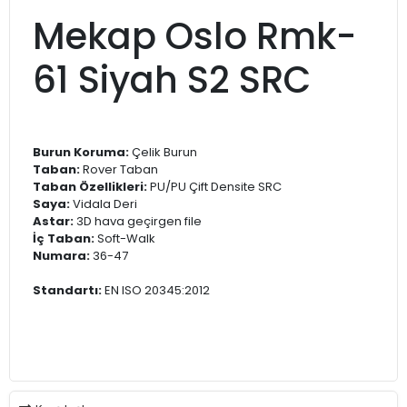
Mekap Oslo Rmk-
61 Siyah S2 SRC
Burun Koruma:
Çelik Burun
Taban:
Rover Taban
Taban Özellikleri:
PU/PU Çift Densite SRC
Saya:
Vidala Deri
Astar:
3D hava geçirgen file
İç Taban:
Soft-Walk
Numara:
36-47
Standartı:
EN ISO 20345:2012