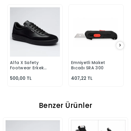
Alfa X Safety
Emniyetli Maket
Sepete Ekle
Sepete Ekle
Footwear Erkek
Bıçağı SRA 300
Günlük Siyah
500,00 TL
407,22 TL
Klasik Ayakkabı
Benzer Ürünler