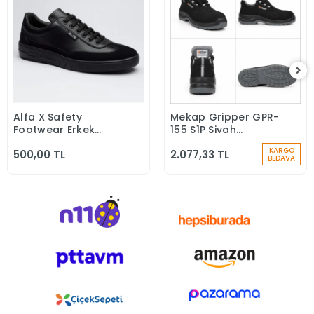
Alfa X Safety
Mekap Gripper GPR-
Sepete Ekle
Sepete Ekle
Footwear Erkek
155 S1P Siyah
Günlük Siyah Klasik
Microfiber Kompozit
KARGO
500,00 TL
2.077,33 TL
Ayakkabı
Iş Güvenlik
BEDAVA
Ayakkabısı