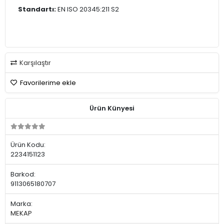
Standartı:
EN ISO 20345:211 S2
Karşılaştır
Favorilerime ekle
Ürün Künyesi
Ürün Kodu:
2234151123
Barkod:
9113065180707
Marka:
MEKAP