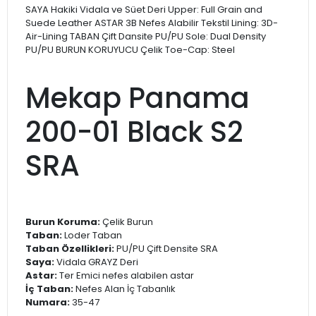
SAYA Hakiki Vidala ve Süet Deri Upper: Full Grain and
Suede Leather ASTAR 3B Nefes Alabilir Tekstil Lining: 3D-
Air-Lining TABAN Çift Dansite PU/PU Sole: Dual Density
PU/PU BURUN KORUYUCU Çelik Toe-Cap: Steel
Mekap Panama
200-01 Black S2
SRA
Burun Koruma:
Çelik Burun
Taban:
Loder Taban
Taban Özellikleri:
PU/PU Çift Densite SRA
Saya:
Vidala GRAYZ Deri
Astar:
Ter Emici nefes alabilen astar
İç Taban:
Nefes Alan İç Tabanlık
Numara:
35-47