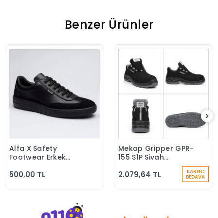
Benzer Ürünler
Alfa X Safety
Mekap Gripper GPR-
Sepete Ekle
Sepete Ekle
Footwear Erkek
155 S1P Siyah
Günlük Siyah Klasik
Microfiber Kompozit
KARGO
500,00 TL
2.079,64 TL
Ayakkabı
Iş Güvenlik
BEDAVA
Ayakkabısı