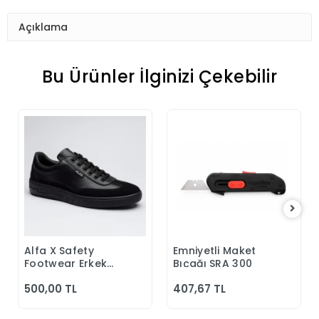
Açıklama
Bu Ürünler İlginizi Çekebilir
Alfa X Safety
Emniyetli Maket
Sepete Ekle
Sepete Ekle
Footwear Erkek
Bıçağı SRA 300
Günlük Siyah
500,00 TL
407,67 TL
Klasik Ayakkabı