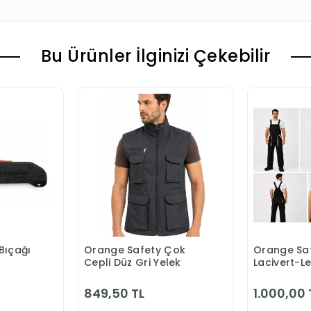
Bu Ürünler İlginizi Çekebilir
Bıçağı
Orange Safety Çok
Orange Saf
 Ekle
Sepete Ekle
S
Cepli Düz Gri Yelek
Lacivert-L
Bahçıvan 
849,50 TL
1.000,00 