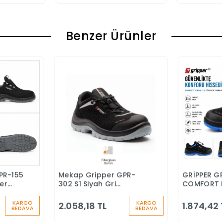
Benzer Ürünler
PR-155
Mekap Gripper GPR-
GRİPPER G
Ekle
Sepete Ekle
ber
302 S1 Siyah Gri
COMFORT 
nlik
Fiberglass Burun İş
BURUNLU İ
Ayakkabısı
KARGO
KARGO
2.058,18 TL
1.874,42 
BEDAVA
BEDAVA