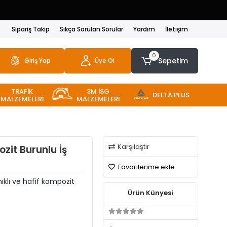
Sipariş Takip
Sıkça Sorulan Sorular
Yardım
İletişim
0
Sepetim
Giriş Yap
Üye Ol
TRAFİK
3M İSG
DELTA PLUS
MALZEMELERİ
MALZEMELERİ
Karşılaştır
zit Burunlu İş
Favorilerime ekle
ıklı ve hafif kompozit
Ürün Künyesi