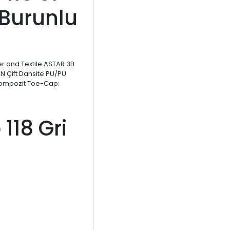
Burunlu
er and Textile ASTAR 3B
BAN Çift Dansite PU/PU
Kompozit Toe-Cap:
118 Gri