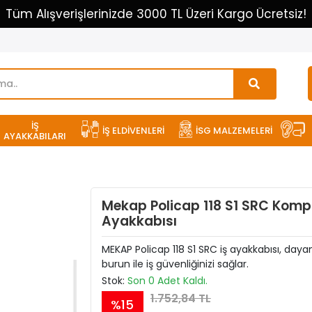
Tüm Alışverişlerinizde 3000 TL Üzeri Kargo Ücretsiz!
İŞ
İŞ ELDİVENLERİ
İSG MALZEMELERİ
AYAKKABILARI
Mekap Policap 118 S1 SRC Kompo
Ayakkabısı
MEKAP Policap 118 S1 SRC iş ayakkabısı, dayan
burun ile iş güvenliğinizi sağlar.
Stok:
Son 0 Adet Kaldı.
1.752,84 TL
%15