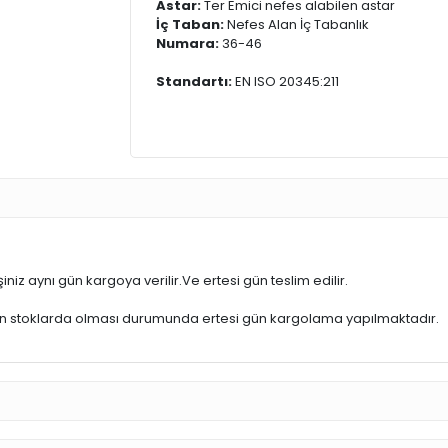
Astar:
Ter Emici nefes alabilen astar
İç Taban:
Nefes Alan İç Tabanlık
Numara:
36-46
Standartı:
EN ISO 20345:211
iniz aynı gün kargoya verilir.Ve ertesi gün teslim edilir.
ün stoklarda olması durumunda ertesi gün kargolama yapılmaktadır.