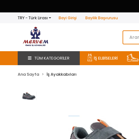
TRY - Türk Lirası
Bayi Girişi
Bayilik Başvurusu
TÜM KATEGORİLER
İŞ ELBİSELERİ
Ana Sayfa
İş Ayakkabıları