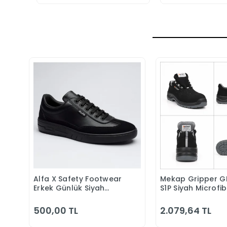
Alfa X Safety Footwear
Mekap Gripper G
Sepete Ekle
Sepete 
Erkek Günlük Siyah
S1P Siyah Microfi
Klasik Ayakkabı
Kompozit Iş Güve
Ayakkabısı
500,00 TL
2.079,64 TL