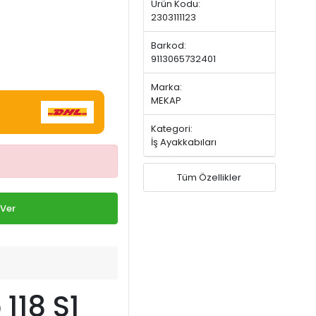
Ürün Kodu:
2303111123
Barkod:
9113065732401
Marka:
MEKAP
Kategori:
İş Ayakkabıları
Tüm Özellikler
 Ver
118 S1