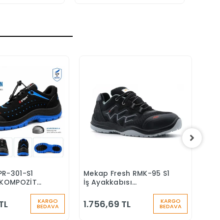
PR-301-S1
Mekap Fresh RMK-95 S1
Mek
Sepete Ekle
Sepete Ekle
KOMPOZİT
İş Ayakkabısı
S4 
Ş AYAKKABISI
Aluminyum Burunlu
Yün
Çiz
KARGO
KARGO
TL
1.756,69 TL
1.7
BEDAVA
BEDAVA