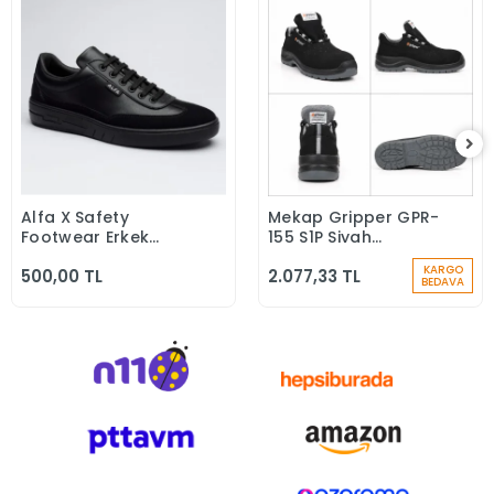
Alfa X Safety
Mekap Gripper GPR-
Sepete Ekle
Sepete Ekle
Footwear Erkek
155 S1P Siyah
Günlük Siyah Klasik
Microfiber Kompozit
KARGO
500,00 TL
2.077,33 TL
Ayakkabı
Iş Güvenlik
BEDAVA
Ayakkabısı