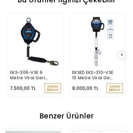
EKS-306-VSE 6
EKSED EKS-310-VSE
Sepete Ekle
Sepete Ekle
Metre Viraj Geri
10 Metre Viraj Geri
Sarımlı Düşüş
Sarımlı Düşüş
KARGO
KARGO
7.500,00 TL
8.000,00 TL
Durdurucu Keskin
Durdurucu
BEDAVA
BEDAVA
Kenar
Benzer Ürünler