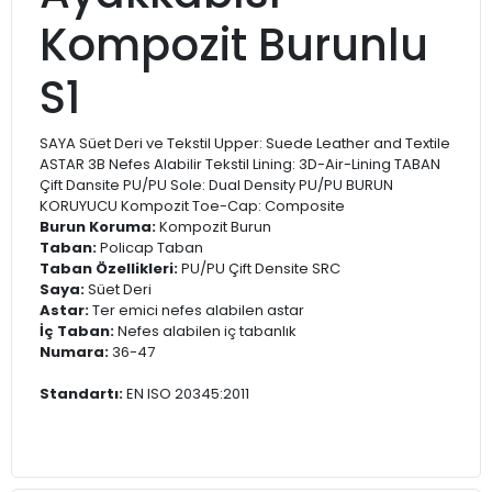
Kompozit Burunlu
S1
SAYA Süet Deri ve Tekstil Upper: Suede Leather and Textile
ASTAR 3B Nefes Alabilir Tekstil Lining: 3D-Air-Lining TABAN
Çift Dansite PU/PU Sole: Dual Density PU/PU BURUN
KORUYUCU Kompozit Toe-Cap: Composite
Burun Koruma:
Kompozit Burun
Taban:
Policap Taban
Taban Özellikleri:
PU/PU Çift Densite SRC
Saya:
Süet Deri
Astar:
Ter emici nefes alabilen astar
İç Taban:
Nefes alabilen iç tabanlık
Numara:
36-47
Standartı:
EN ISO 20345:2011