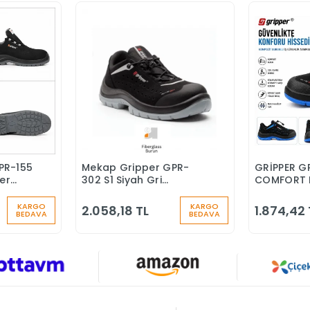
PR-155
Mekap Gripper GPR-
GRİPPER G
Ekle
Sepete Ekle
ber
302 S1 Siyah Gri
COMFORT 
nlik
Fiberglass Burun İş
BURUNLU İ
Ayakkabısı
KARGO
KARGO
2.058,18 TL
1.874,42 
BEDAVA
BEDAVA