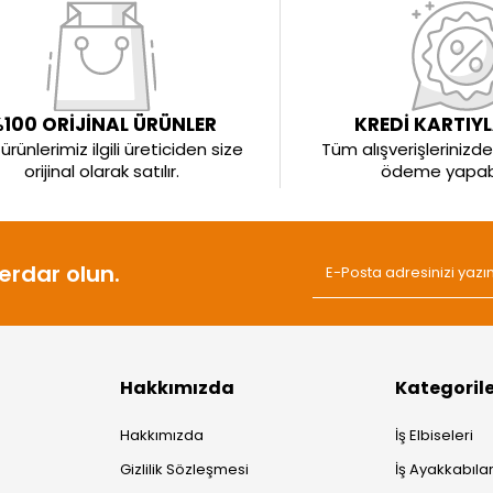
100 ORİJİNAL ÜRÜNLER
KREDİ KARTIY
rünlerimiz ilgili üreticiden size
Tüm alışverişlerinizde 
orijinal olarak satılır.
ödeme yapabil
rdar olun.
Hakkımızda
Kategoril
Hakkımızda
İş Elbiseleri
Gizlilik Sözleşmesi
İş Ayakkabılar