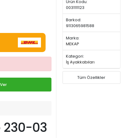
Ürün Kodu:
0031111123
Barkod:
9113065981588
Marka:
MEKAP
Kategori:
İş Ayakkabıları
Tüm Özellikler
 Ver
 230-03