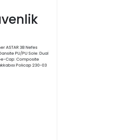
venlik
ther ASTAR 3B Nefes
t Dansite PU/PU Sole: Dual
oe-Cap: Composite
akkabısı Policap 230-03