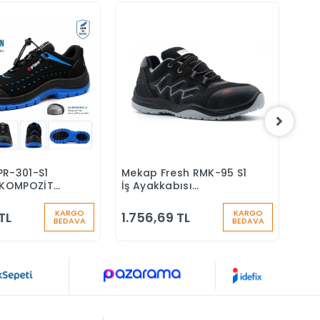
PR-301-S1
Mekap Fresh RMK-95 S1
Mek
Sepete Ekle
Sepete Ekle
KOMPOZİT
İş Ayakkabısı
S4 
Ş AYAKKABISI
Aluminyum Burunlu
Yün
Çiz
KARGO
KARGO
TL
1.756,69 TL
1.7
BEDAVA
BEDAVA