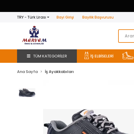
TRY - Türk Lirası
Bayi Girişi
Bayilik Başvurusu
TÜM KATEGORİLER
İŞ ELBİSELERİ
Ana Sayfa
İş Ayakkabıları