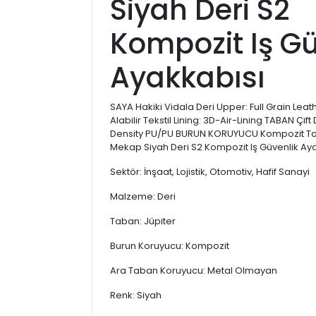
Siyah Deri S2
Kompozit Iş Gü
Ayakkabısı
SAYA Hakiki Vidala Deri Upper: Full Grain Lea
Alabilir Tekstil Lining: 3D-Air-Lining TABAN Çif
Density PU/PU BURUN KORUYUCU Kompozit T
Mekap Siyah Deri S2 Kompozit Iş Güvenlik Ay
Sektör: İnşaat, Lojistik, Otomotiv, Hafif Sanayi
Malzeme: Deri
Taban: Jüpiter
Burun Koruyucu: Kompozit
Ara Taban Koruyucu: Metal Olmayan
Renk: Siyah