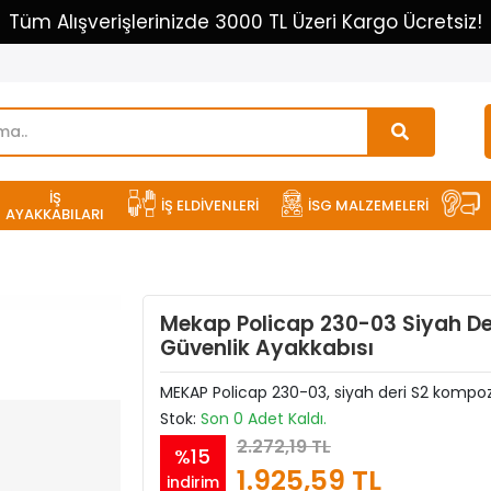
Tüm Alışverişlerinizde 3000 TL Üzeri Kargo Ücretsiz!
İŞ
İŞ ELDİVENLERİ
İSG MALZEMELERİ
AYAKKABILARI
Mekap Policap 230-03 Siyah Der
Güvenlik Ayakkabısı
MEKAP Policap 230-03, siyah deri S2 kompozi
Stok:
Son 0 Adet Kaldı.
2.272,19 TL
%15
1.925,59 TL
indirim