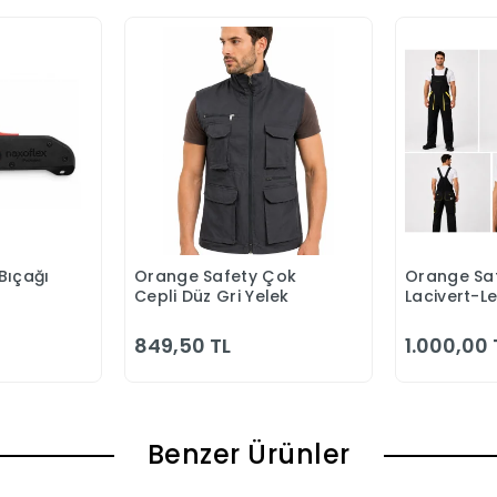
Bıçağı
Orange Safety Çok
Orange Saf
 Ekle
Sepete Ekle
S
Cepli Düz Gri Yelek
Lacivert-L
Bahçıvan 
849,50 TL
1.000,00 
Benzer Ürünler