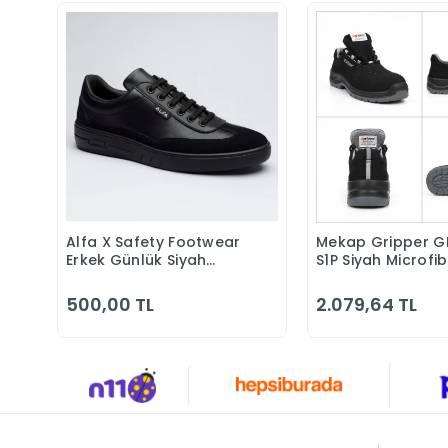
Alfa X Safety Footwear
Mekap Gripper G
Sepete Ekle
Sepete 
Erkek Günlük Siyah
S1P Siyah Microfi
Klasik Ayakkabı
Kompozit Iş Güve
Ayakkabısı
500,00 TL
2.079,64 TL