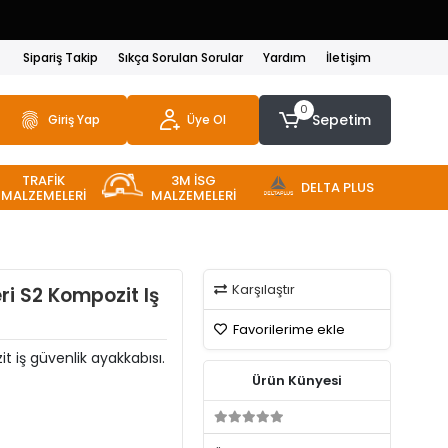
Sipariş Takip
Sıkça Sorulan Sorular
Yardım
İletişim
0
Sepetim
Giriş Yap
Üye Ol
TRAFİK
3M İSG
DELTA PLUS
MALZEMELERİ
MALZEMELERİ
Karşılaştır
i S2 Kompozit Iş
Favorilerime ekle
t iş güvenlik ayakkabısı.
Ürün Künyesi