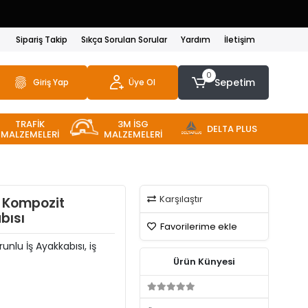
Sipariş Takip
Sıkça Sorulan Sorular
Yardım
İletişim
0
Sepetim
Giriş Yap
Üye Ol
TRAFİK
3M İSG
DELTA PLUS
MALZEMELERİ
MALZEMELERİ
Karşılaştır
h Kompozit
bısı
Favorilerime ekle
nlu İş Ayakkabısı, iş
Ürün Künyesi