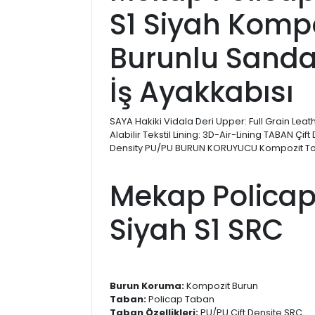
S1 Siyah Komp
Burunlu Sandal
İş Ayakkabısı
SAYA Hakiki Vidala Deri Upper: Full Grain Lea
Alabilir Tekstil Lining: 3D-Air-Lining TABAN Çif
Density PU/PU BURUN KORUYUCU Kompozit T
Mekap Policap
Siyah S1 SRC
Burun Koruma:
Kompozit Burun
Taban:
Policap Taban
Taban Özellikleri:
PU/PU Çift Densite SRC