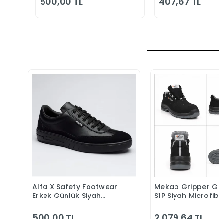
500,00 TL
407,67 TL
Alfa X Safety Footwear
Mekap Gripper G
Sepete Ekle
Sepete 
Erkek Günlük Siyah
S1P Siyah Microfi
Klasik Ayakkabı
Kompozit Iş Güve
Ayakkabısı
500,00 TL
2.079,64 TL