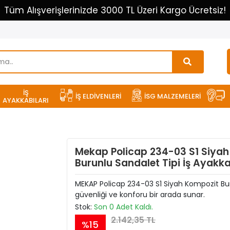
Tüm Alışverişlerinizde 3000 TL Üzeri Kargo Ücretsiz!
İŞ
İŞ ELDİVENLERİ
İSG MALZEMELERİ
AYAKKABILARI
Mekap Policap 234-03 S1 Siya
Burunlu Sandalet Tipi İş Ayakka
MEKAP Policap 234-03 S1 Siyah Kompozit Buru
güvenliği ve konforu bir arada sunar.
Stok:
Son 0 Adet Kaldı.
2.142,35 TL
%15