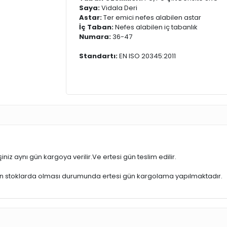
Saya:
Vidala Deri
Astar:
Ter emici nefes alabilen astar
İç Taban:
Nefes alabilen iç tabanlık
Numara:
36-47
Standartı:
EN ISO 20345:2011
iniz aynı gün kargoya verilir.Ve ertesi gün teslim edilir.
ün stoklarda olması durumunda ertesi gün kargolama yapılmaktadır.