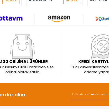
BEDAVA
BEDAVA
100 ORİJİNAL ÜRÜNLER
KREDİ KARTIY
rünlerimiz ilgili üreticiden size
Tüm alışverişlerinizde 
orijinal olarak satılır.
ödeme yapabil
rdar olun.