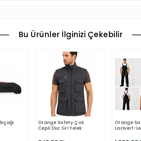
Bu Ürünler İlginizi Çekebilir
Bıçağı
Orange Safety Çok
Orange Saf
 Ekle
Sepete Ekle
S
Cepli Düz Gri Yelek
Lacivert-L
Bahçıvan 