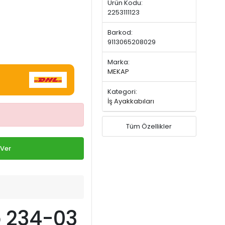
Ürün Kodu:
2253111123
Barkod:
9113065208029
Marka:
MEKAP
Kategori:
İş Ayakkabıları
Tüm Özellikler
 Ver
 234-03