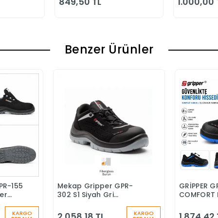
849,50 TL
1.000,00 
Benzer Ürünler
PR-155
Mekap Gripper GPR-
GRİPPER G
Ekle
Sepete Ekle
ber
302 S1 Siyah Gri
COMFORT 
nlik
Fiberglass Burun İş
BURUNLU İ
Ayakkabısı
KARGO
KARGO
2.058,18 TL
1.874,42 