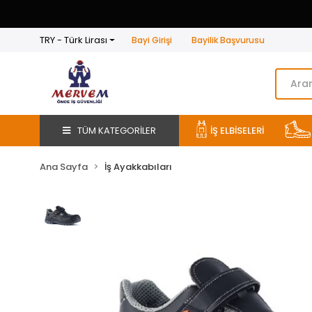
TRY - Türk Lirası
Bayi Girişi
Bayilik Başvurusu
TÜM KATEGORİLER
İŞ ELBİSELERİ
Ana Sayfa
İş Ayakkabıları