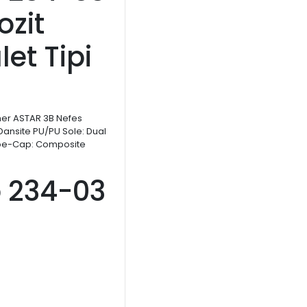
ozit
et Tipi
ther ASTAR 3B Nefes
t Dansite PU/PU Sole: Dual
oe-Cap: Composite
 234-03