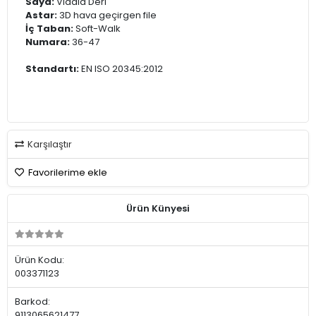
Saya:
Vidala Deri
Astar:
3D hava geçirgen file
İç Taban:
Soft-Walk
Numara:
36-47
Standartı:
EN ISO 20345:2012
Karşılaştır
Favorilerime ekle
Ürün Künyesi
Ürün Kodu:
003371123
Barkod:
9113065621477