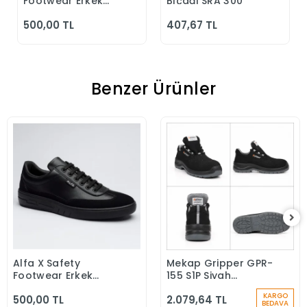
Footwear Erkek
Bıçağı SRA 300
Günlük Siyah
500,00 TL
407,67 TL
Klasik Ayakkabı
Benzer Ürünler
Alfa X Safety
Mekap Gripper GPR-
Sepete Ekle
Sepete Ekle
Footwear Erkek
155 S1P Siyah
Günlük Siyah Klasik
Microfiber Kompozit
KARGO
500,00 TL
2.079,64 TL
Ayakkabı
Iş Güvenlik
BEDAVA