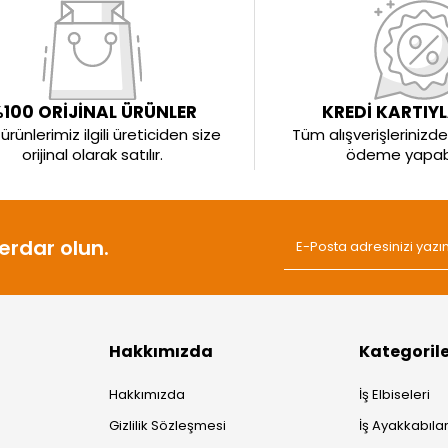
100 ORİJİNAL ÜRÜNLER
KREDİ KARTIY
rünlerimiz ilgili üreticiden size
Tüm alışverişlerinizde 
orijinal olarak satılır.
ödeme yapabil
rdar olun.
Hakkımızda
Kategoril
Hakkımızda
İş Elbiseleri
Gizlilik Sözleşmesi
İş Ayakkabılar