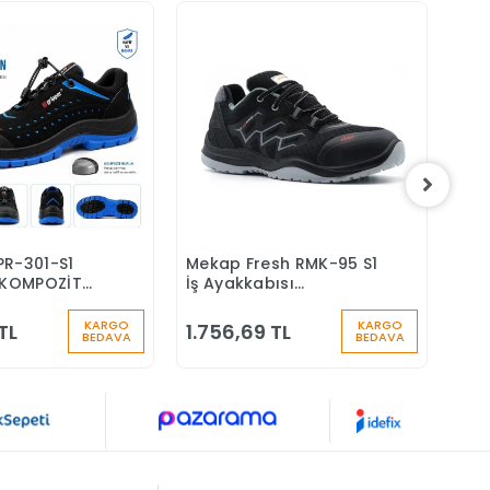
PR-301-S1
Mekap Fresh RMK-95 S1
Mek
Sepete Ekle
Sepete Ekle
KOMPOZİT
İş Ayakkabısı
S4 
Ş AYAKKABISI
Aluminyum Burunlu
Yün
Çiz
KARGO
KARGO
TL
1.756,69 TL
1.7
BEDAVA
BEDAVA