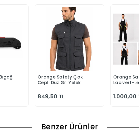
Bıçağı
Orange Safety Çok
Orange Saf
 Ekle
Sepete Ekle
S
Cepli Düz Gri Yelek
Lacivert-L
Bahçıvan 
849,50 TL
1.000,00 
Benzer Ürünler