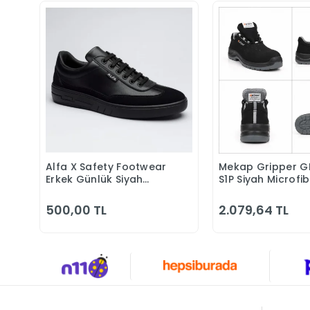
Alfa X Safety Footwear
Mekap Gripper G
Sepete Ekle
Sepete 
Erkek Günlük Siyah
S1P Siyah Microfi
Klasik Ayakkabı
Kompozit Iş Güve
Ayakkabısı
500,00 TL
2.079,64 TL