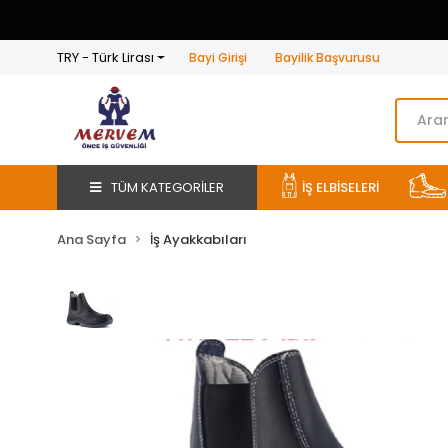
TRY - Türk Lirası
Bayi Girişi
Bayilik Başvurusu
TÜM KATEGORİLER
İŞ ELBİSELERİ
Ana Sayfa
İş Ayakkabıları