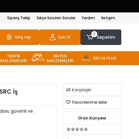
Sipariş Takip
Sıkça Sorulan Sorular
Yardım
İletişim
0
Sepetim
Giriş Yap
Üye Ol
TRAFİK
3M İSG
DELTA PLUS
MALZEMELERİ
MALZEMELERİ
Karşılaştır
SRC İş
Favorilerime ekle
bısı, güvenli ve
Ürün Künyesi