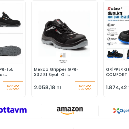
PR-155
Mekap Gripper GPR-
GRİPPER G
Ekle
Sepete Ekle
ber
302 S1 Siyah Gri
COMFORT 
nlik
Fiberglass Burun İş
BURUNLU İ
Ayakkabısı
KARGO
KARGO
2.058,18 TL
1.874,42 
BEDAVA
BEDAVA