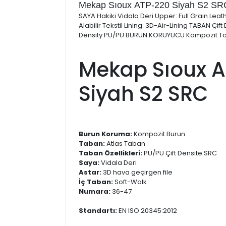
Mekap Sıoux ATP-220 Siyah S2 SR
SAYA Hakiki Vidala Deri Upper: Full Grain Lea
Alabilir Tekstil Lining: 3D-Air-Lining TABAN Çif
Density PU/PU BURUN KORUYUCU Kompozit T
Mekap Sıoux 
Siyah S2 SRC
Burun Koruma:
Kompozit Burun
Taban:
Atlas Taban
Taban Özellikleri:
PU/PU Çift Densite SRC
Saya:
Vidala Deri
Astar:
3D hava geçirgen file
İç Taban:
Soft-Walk
Numara:
36-47
Standartı:
EN ISO 20345:2012