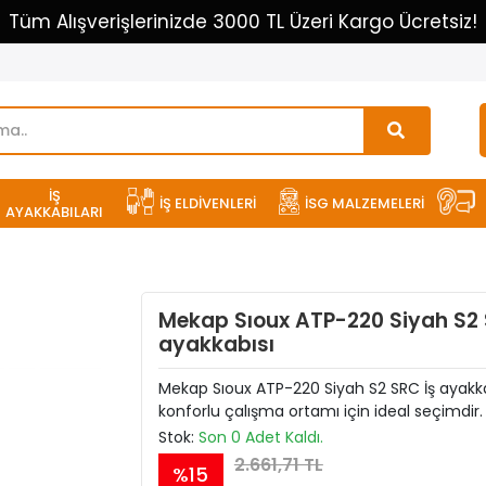
Tüm Alışverişlerinizde 3000 TL Üzeri Kargo Ücretsiz!
İŞ
İŞ ELDİVENLERİ
İSG MALZEMELERİ
AYAKKABILARI
Mekap Sıoux ATP-220 Siyah S2 
ayakkabısı
Mekap Sıoux ATP-220 Siyah S2 SRC İş ayakka
konforlu çalışma ortamı için ideal seçimdir.
Stok:
Son 0 Adet Kaldı.
2.661,71 TL
%15