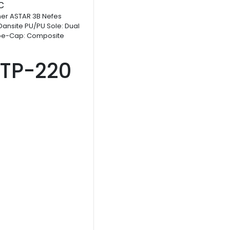
C
ther ASTAR 3B Nefes
t Dansite PU/PU Sole: Dual
oe-Cap: Composite
ATP-220