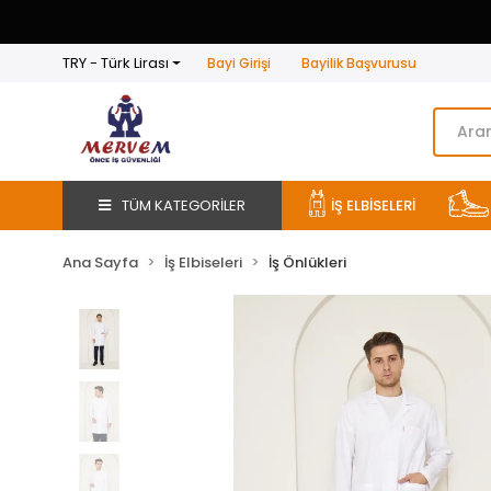
TRY - Türk Lirası
Bayi Girişi
Bayilik Başvurusu
TÜM KATEGORİLER
İŞ ELBİSELERİ
Ana Sayfa
İş Elbiseleri
İş Önlükleri