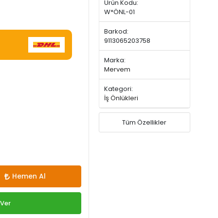
Ürün Kodu:
W*ÖNL-01
Barkod:
9113065203758
Marka:
Mervem
Kategori:
İş Önlükleri
Tüm Özellikler
Hemen Al
 Ver