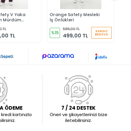
fety V Yaka
Orange Safety Mesleki
Del
Sepete Ekle
Sepete Ekle
on Mürdüm
İş Önlükleri
Bey
şire Takım
Önl
0 TL
585,00 TL
rma
KARGO
%15
%1
,00 TL
499,00 TL
BEDAVA
LA ÖDEME
7 / 24 DESTEK
kredi kartınızla
Öneri ve şikayetlerinizi bize
irsiniz.
iletebilirsiniz.