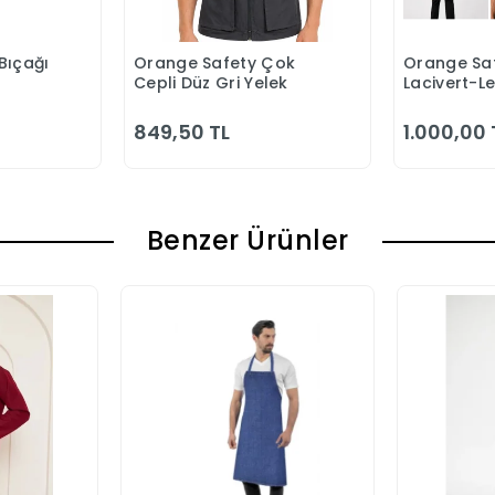
Bıçağı
Orange Safety Çok
Orange Saf
 Ekle
Sepete Ekle
S
Cepli Düz Gri Yelek
Lacivert-L
Bahçıvan 
849,50 TL
1.000,00 
Benzer Ürünler