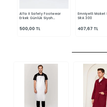
Alfa X Safety Footwear
Emniyetli Maket 
Sepete Ekle
Sepete
Erkek Günlük Siyah
SRA 300
Klasik Ayakkabı
500,00 TL
407,67 TL