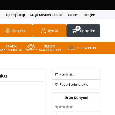
Sipariş Takip
Sıkça Sorulan Sorular
Yardım
İletişim
0
Sepetim
Giriş Yap
Üye Ol
TRAFİK
3M İSG
DELTA PLUS
MALZEMELERİ
MALZEMELERİ
Karşılaştır
aka
Favorilerime ekle
Ürün Künyesi