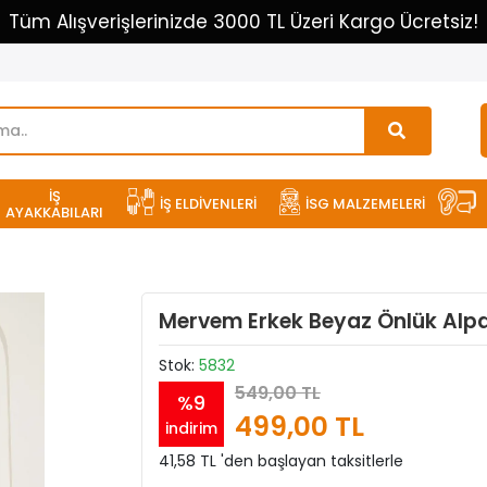
Tüm Alışverişlerinizde 3000 TL Üzeri Kargo Ücretsiz!
İŞ
İŞ ELDİVENLERİ
İSG MALZEMELERİ
AYAKKABILARI
Mervem Erkek Beyaz Önlük Alp
Stok:
5832
549,00 TL
%9
499,00 TL
indirim
41,58 TL 'den başlayan taksitlerle