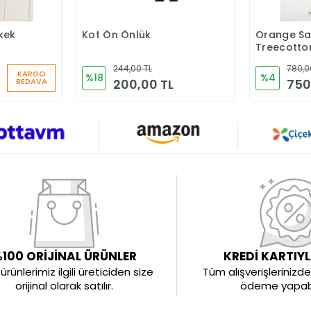
kek
Kot Ön Önlük
Orange Sa
Ekle
Sepete Ekle
Treecott
Rengi Hem
244,00 TL
780,0
Scrubs Fo
KARGO
%18
%4
200,00 TL
750
BEDAVA
100 ORİJİNAL ÜRÜNLER
KREDİ KARTIY
rünlerimiz ilgili üreticiden size
Tüm alışverişlerinizde 
orijinal olarak satılır.
ödeme yapabil