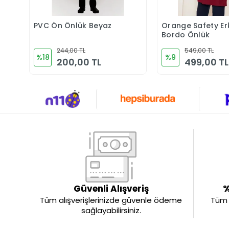
PVC Ön Önlük Beyaz
Orange Safety Er
Sepete Ekle
Sepete 
Bordo Önlük
244,00 TL
549,00 TL
%18
%9
200,00 TL
499,00 TL
Güvenli Alışveriş
%
Tüm alışverişlerinizde güvenle ödeme
Tüm ü
sağlayabilirsiniz.