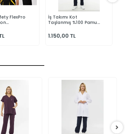
ety FlexPro
İş Takımı Kot
3M 75
epete Ekle
Sepete Ekle
eon
Taşlanmış %100 Pamuk
Maske
Tulumu
Kapitonesiz Reflektörlü
Yazlık
TL
1.150,00 TL
2.09