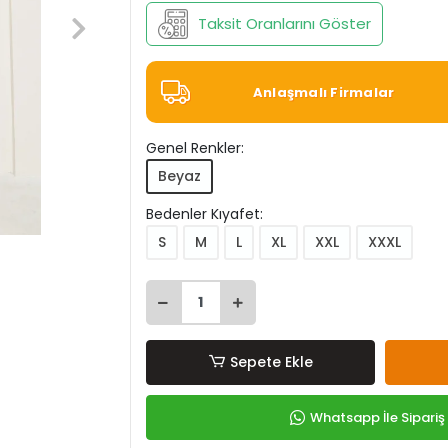
Taksit Oranlarını Göster
Anlaşmalı Firmalar
Genel Renkler:
Beyaz
Bedenler Kıyafet:
S
M
L
XL
XXL
XXXL
Sepete Ekle
Whatsapp İle Sipariş