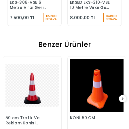
EKS-306-VSE 6
EKSED EKS-310-VSE
Sepete Ekle
Sepete Ekle
Metre Viraj Geri
10 Metre Viraj Geri
Sarımlı Düşüş
Sarımlı Düşüş
KARGO
KARGO
7.500,00 TL
8.000,00 TL
Durdurucu Keskin
Durdurucu
BEDAVA
BEDAVA
Kenar
Benzer Ürünler
50 cm Trafik Ve
KONİ 50 CM
Sepete Ekle
Sepete Ekle
Reklam Konisi
(Kauçuk Tabanlı)