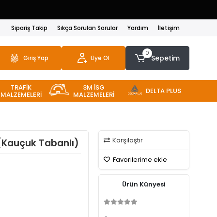
Sipariş Takip
Sıkça Sorulan Sorular
Yardım
İletişim
0
Sepetim
Giriş Yap
Üye Ol
TRAFİK
3M İSG
DELTA PLUS
MALZEMELERİ
MALZEMELERİ
Karşılaştır
 (Kauçuk Tabanlı)
Favorilerime ekle
Ürün Künyesi