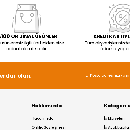
100 ORİJİNAL ÜRÜNLER
KREDİ KARTIY
rünlerimiz ilgili üreticiden size
Tüm alışverişlerinizde 
orijinal olarak satılır.
ödeme yapabil
rdar olun.
Hakkımızda
Kategoril
Hakkımızda
İş Elbiseleri
Gizlilik Sözleşmesi
İş Ayakkabılar