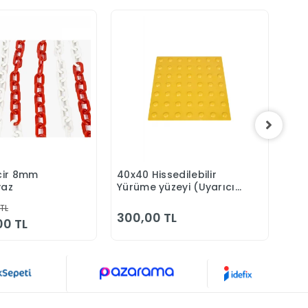
ncir 8mm
40x40 Hissedilebilir
Plas
Sepete Ekle
Sepete Ekle
yaz
Yürüme yüzeyi (Uyarıcı
But
Tip)
 TL
300,00 TL
65
00 TL