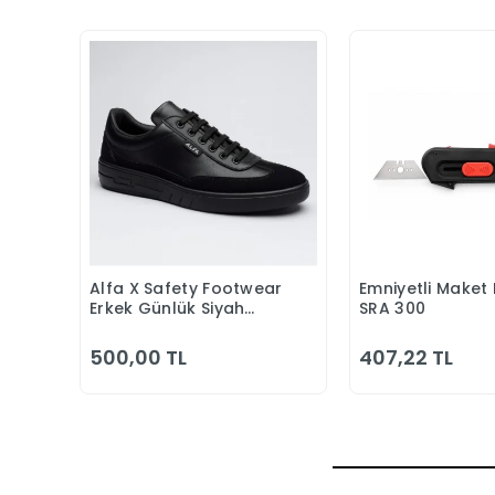
Alfa X Safety Footwear
Emniyetli Maket 
Sepete Ekle
Sepete
Erkek Günlük Siyah
SRA 300
Klasik Ayakkabı
500,00 TL
407,22 TL