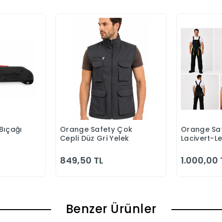
Bıçağı
Orange Safety Çok
Orange Saf
 Ekle
Sepete Ekle
S
Cepli Düz Gri Yelek
Lacivert-L
Bahçıvan 
849,50 TL
1.000,00 
Benzer Ürünler