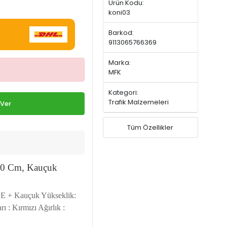
Ürün Kodu:
koni03
Barkod:
9113065766369
Marka:
MFK
Kategori:
Trafik Malzemeleri
 Ver
Tüm Özellikler
 90 Cm, Kauçuk
PE + Kauçuk Yükseklik:
 : Kırmızı Ağırlık :