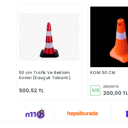
50 cm Trafik Ve Reklam
KONİ 50 CM
Sepete Ekle
Sepete 
Konisi (Kauçuk Tabanlı)
230,00 TL
500,52 TL
%13
200,00 TL