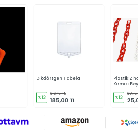
Dikdörtgen Tabela
Plastik Zi
Ekle
Sepete Ekle
Kırmızı Be
212,75 TL
28,75
%13
%13
185,00 TL
25,