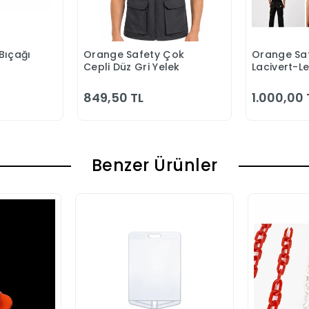
Bıçağı
Orange Safety Çok
Orange Saf
 Ekle
Sepete Ekle
S
Cepli Düz Gri Yelek
Lacivert-L
Bahçıvan 
849,50 TL
1.000,00 
Benzer Ürünler