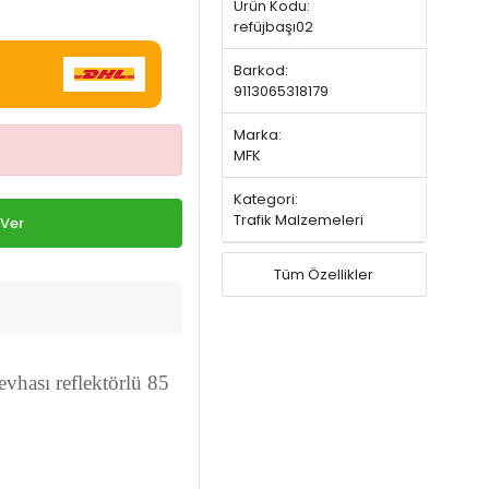
Ürün Kodu:
refüjbaşı02
Barkod:
9113065318179
Marka:
MFK
Kategori:
Trafik Malzemeleri
 Ver
Tüm Özellikler
evhası reflektörlü 85