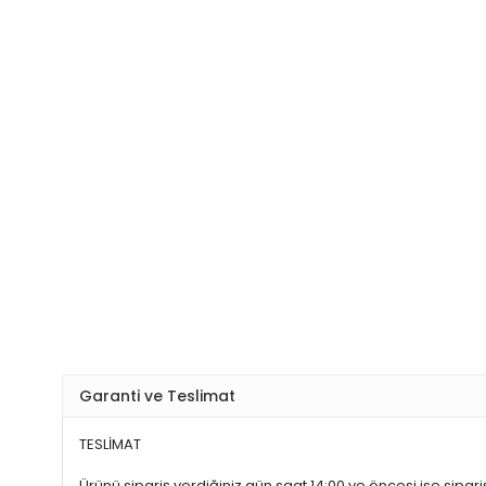
Garanti ve Teslimat
TESLİMAT
Ürünü sipariş verdiğiniz gün saat 14:00 ve öncesi ise sipariş