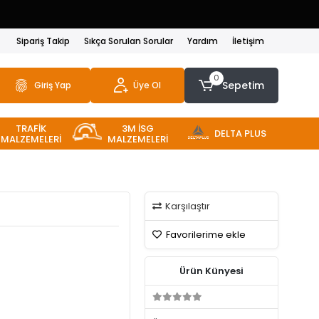
Sipariş Takip
Sıkça Sorulan Sorular
Yardım
İletişim
0
Sepetim
Giriş Yap
Üye Ol
TRAFİK
3M İSG
DELTA PLUS
MALZEMELERİ
MALZEMELERİ
Karşılaştır
Favorilerime ekle
Ürün Künyesi