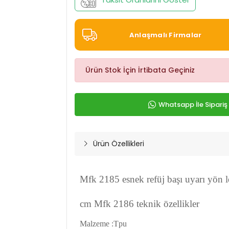
Anlaşmalı Firmalar
Ürün Stok İçin İrtibata Geçiniz
Whatsapp İle Sipariş
Ürün Özellikleri
Mfk 2185 esnek refüj başı uyarı yön l
cm Mfk 2186 teknik özellikler
Malzeme :Tpu