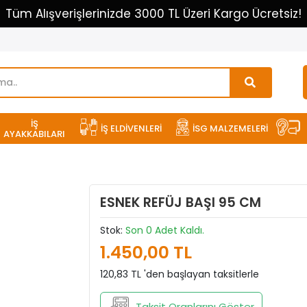
Tüm Alışverişlerinizde 3000 TL Üzeri Kargo Ücretsiz!
İŞ
İŞ ELDİVENLERİ
İSG MALZEMELERİ
AYAKKABILARI
ESNEK REFÜJ BAŞI 95 CM
Stok:
Son 0 Adet Kaldı.
1.450,00 TL
120,83 TL 'den başlayan taksitlerle
Taksit Oranlarını Göster