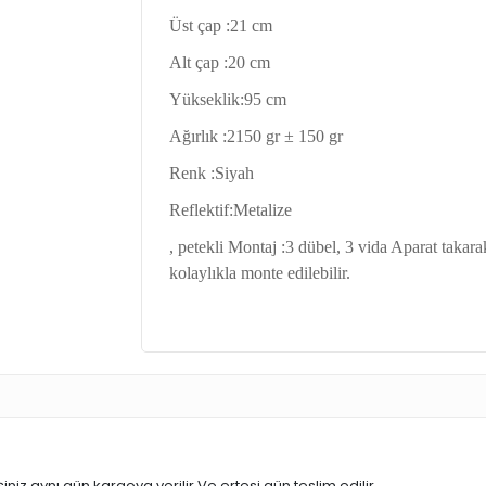
Üst çap :21 cm
Alt çap :20 cm
Yükseklik:95 cm
Ağırlık :2150 gr ± 150 gr
Renk :Siyah
Reflektif:Metalize
, petekli Montaj :3 dübel, 3 vida Aparat takarak
kolaylıkla monte edilebilir.
iniz aynı gün kargoya verilir.Ve ertesi gün teslim edilir.