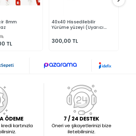
ncir 8mm
40x40 Hissedilebilir
Plas
Sepete Ekle
Sepete Ekle
yaz
Yürüme yüzeyi (Uyarıcı
But
Tip)
 TL
300,00 TL
65
00 TL
LA ÖDEME
7 / 24 DESTEK
kredi kartınızla
Öneri ve şikayetlerinizi bize
irsiniz.
iletebilirsiniz.