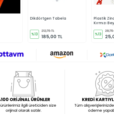
Dikdörtgen Tabela
Plastik Zi
Ekle
Sepete Ekle
Kırmızı Be
212,75 TL
28,75
%13
%13
185,00 TL
25,
100 ORİJİNAL ÜRÜNLER
KREDİ KARTIY
rünlerimiz ilgili üreticiden size
Tüm alışverişlerinizde 
orijinal olarak satılır.
ödeme yapabil