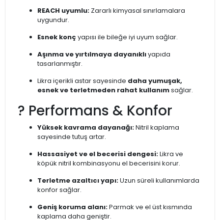
REACH uyumlu:
Zararlı kimyasal sınırlamalara
uygundur.
Esnek konç
yapısı ile bileğe iyi uyum sağlar.
Aşınma ve yırtılmaya dayanıklı
yapıda
tasarlanmıştır.
Likra içerikli astar sayesinde
daha yumuşak,
esnek ve terletmeden rahat kullanım
sağlar.
?️ Performans & Konfor
Yüksek kavrama dayanağı:
Nitril kaplama
sayesinde tutuş artar.
Hassasiyet ve el becerisi dengesi:
Likra ve
köpük nitril kombinasyonu el becerisini korur.
Terletme azaltıcı yapı:
Uzun süreli kullanımlarda
konfor sağlar.
Geniş koruma alanı:
Parmak ve el üst kısmında
kaplama daha geniştir.