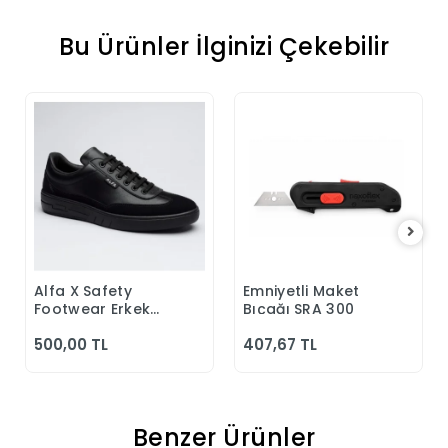
Bu Ürünler İlginizi Çekebilir
Alfa X Safety
Emniyetli Maket
Sepete Ekle
Sepete Ekle
Footwear Erkek
Bıçağı SRA 300
Günlük Siyah
500,00 TL
407,67 TL
Klasik Ayakkabı
Benzer Ürünler