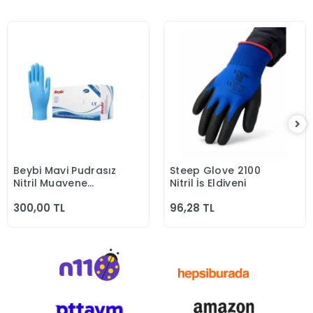
Beybi Mavi Pudrasız
Steep Glove 2100
Sepete Ekle
Sepete Ekle
Nitril Muayene
Nitril İş Eldiveni
Eldiven
300,00 TL
96,28 TL