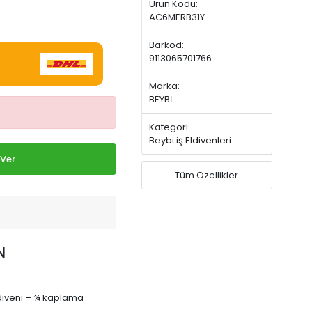
Ürün Kodu:
AC6MERB31Y
Barkod:
9113065701766
Marka:
BEYBİ
Kategori:
Beybi iş Eldivenleri
 Ver
Tüm Özellikler
EN
eldiveni – ¾ kaplama