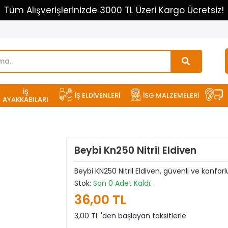
Tüm Alışverişlerinizde 3000 TL Üzeri Kargo Ücretsiz!
İŞ
İŞ ELDİVENLERİ
İSG MALZEMELERİ
AYAKKABILARI
Beybi Kn250 Nitril Eldiven
Beybi KN250 Nitril Eldiven, güvenli ve konfo
Stok:
Son 0 Adet Kaldı.
36,00 TL
3,00 TL 'den başlayan taksitlerle