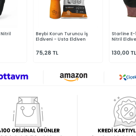
itril
Beybi Korun Turuncu İş
Starline E
Ekle
Sepete Ekle
Eldiveni - Usta Eldiven
Nitril Eldiv
75,28 TL
130,00 T
100 ORİJİNAL ÜRÜNLER
KREDİ KARTIY