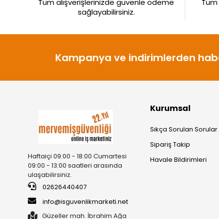
Tüm alışverişlerinizde güvenle ödeme
Tüm ü
sağlayabilirsiniz.
Kampanya ve indirimlerden habe
Kurumsal
Sıkça Sorulan Sorular
Sipariş Takip
Haftaiçi 09:00 - 18:00 Cumartesi
Havale Bildirimleri
09:00 - 13:00 saatleri arasında
ulaşabilirsiniz.
02626440407
info@isguvenlikmarketi.net
Güzeller mah. İbrahim Ağa