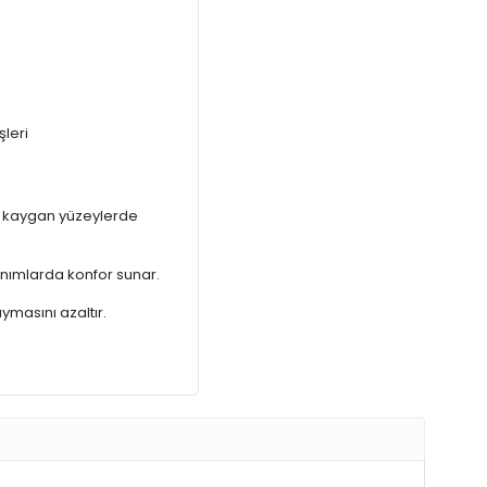
şleri
bi kaygan yüzeylerde
nımlarda konfor sunar.
aymasını azaltır.