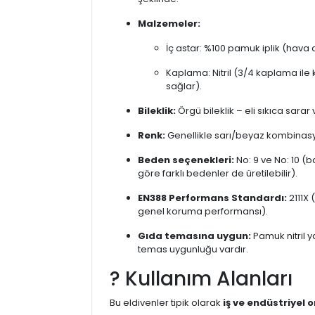
Malzemeler:
İç astar: %100 pamuk iplik (hava al
Kaplama: Nitril (3/4 kaplama ile 
sağlar).
Bileklik:
Örgü bileklik – eli sıkıca sarar 
Renk:
Genellikle sarı/beyaz kombinas
Beden seçenekleri:
No: 9 ve No: 10 (b
göre farklı bedenler de üretilebilir).
EN388 Performans Standardı:
2111X
genel koruma performansı).
Gıda temasına uygun:
Pamuk nitril y
temas uygunluğu vardır.
? Kullanım Alanları
Bu eldivenler tipik olarak
iş ve endüstriyel