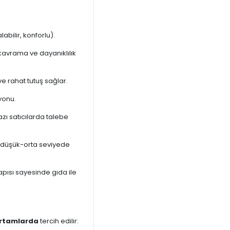
abilir, konforlu).
kavrama ve dayanıklılık
ve rahat tutuş sağlar.
yonu.
azı satıcılarda talebe
 (düşük-orta seviyede
apısı sayesinde gıda ile
 ortamlarda
tercih edilir: