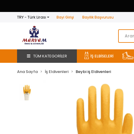
TRY - Türk Lirası
Bayi Girişi
Bayilik Başvurusu
TÜM KATEGORİLER
İŞ ELBİSELERİ
Ana Sayfa
İş Eldivenleri
Beybi iş Eldivenleri