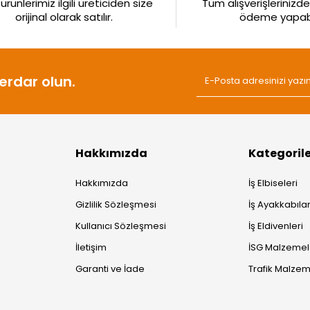
rünlerimiz ilgili üreticiden size
Tüm alışverişlerinizde 
orijinal olarak satılır.
ödeme yapabil
rdar olun.
Hakkımızda
Kategoril
Hakkımızda
İş Elbiseleri
Gizlilik Sözleşmesi
İş Ayakkabılar
Kullanıcı Sözleşmesi
İş Eldivenleri
İletişim
İSG Malzemel
Garanti ve İade
Trafik Malzem