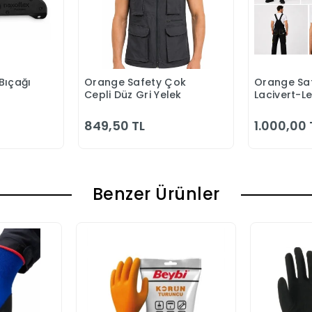
Bıçağı
Orange Safety Çok
Orange Saf
 Ekle
Sepete Ekle
S
Cepli Düz Gri Yelek
Lacivert-L
Bahçıvan 
849,50 TL
1.000,00 
Benzer Ürünler