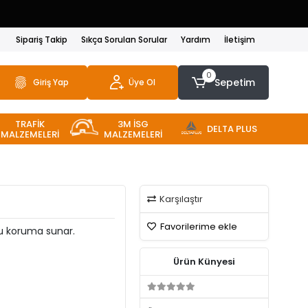
Sipariş Takip
Sıkça Sorulan Sorular
Yardım
İletişim
0
Sepetim
Giriş Yap
Üye Ol
TRAFİK
3M İSG
DELTA PLUS
MALZEMELERİ
MALZEMELERİ
Karşılaştır
Favorilerime ekle
rlu koruma sunar.
Ürün Künyesi