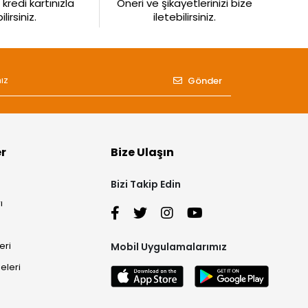
kredi kartınızla
Öneri ve şikayetlerinizi bize
irsiniz.
iletebilirsiniz.
Gönder
er
Bize Ulaşın
Bizi Takip Edin
ı
eri
Mobil Uygulamalarımız
eleri