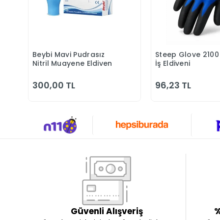
Beybi Mavi Pudrasız
Steep Glove 2100 N
Sepete Ekle
Sepete 
Nitril Muayene Eldiven
İş Eldiveni
300,00 TL
96,23 TL
Güvenli Alışveriş
%