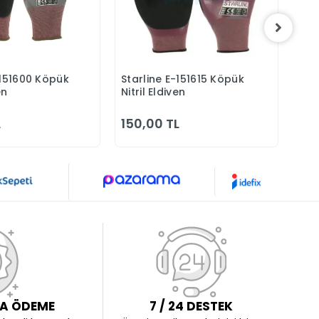
-151600 Köpük
Starline E-151615 Köpük
Bey
Sepete Ekle
Sepete Ekle
en
Nitril Eldiven
Kes
Eld
L
150,00 TL
172
LA ÖDEME
7 / 24 DESTEK