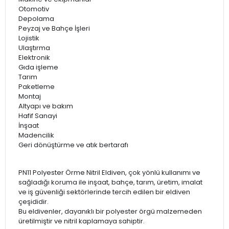
Otomotiv
Depolama
Peyzaj ve Bahçe İşleri
Lojistik
Ulaştırma
Elektronik
Gıda işleme
Tarım
Paketleme
Montaj
Altyapı ve bakım
Hafif Sanayi
İnşaat
Madencilik
Geri dönüştürme ve atık bertarafı
PN11 Polyester Örme Nitril Eldiven, çok yönlü kullanımı ve
sağladığı koruma ile inşaat, bahçe, tarım, üretim, imalat
ve iş güvenliği sektörlerinde tercih edilen bir eldiven
çeşididir.
Bu eldivenler, dayanıklı bir polyester örgü malzemeden
üretilmiştir ve nitril kaplamaya sahiptir.