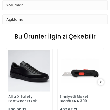
Yorumlar
Açıklama
Bu Ürünler İlginizi Çekebilir
Alfa X Safety
Emniyetli Maket
Sepete Ekle
Sepete Ekle
Footwear Erkek
Bıçağı SRA 300
Günlük Siyah
500,00 TL
407,67 TL
Klasik Ayakkabı