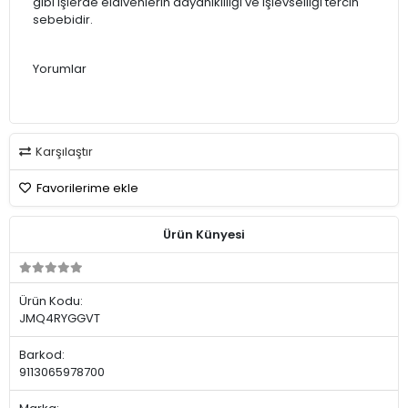
gibi işlerde eldivenlerin dayanıklılığı ve işlevselliği tercih
sebebidir.
Yorumlar
Karşılaştır
Favorilerime ekle
Ürün Künyesi
Ürün Kodu:
JMQ4RYGGVT
Barkod:
9113065978700