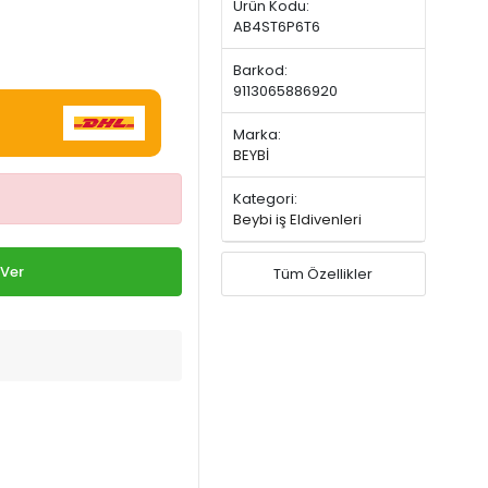
Ürün Kodu:
AB4ST6P6T6
Barkod:
9113065886920
Marka:
BEYBİ
Kategori:
Beybi iş Eldivenleri
 Ver
Tüm Özellikler