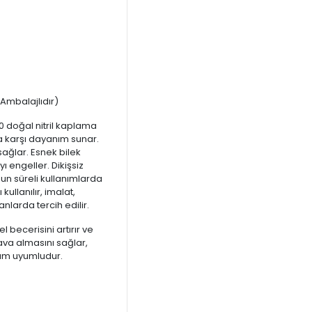
k Ambalajlıdır)
0 doğal nitril kaplama
a karşı dayanım sunar.
sağlar. Esnek bilek
 engeller. Dikişsiz
un süreli kullanımlarda
ullanılır, imalat,
nlarda tercih edilir.
l becerisini artırır ve
hava almasını sağlar,
tam uyumludur.