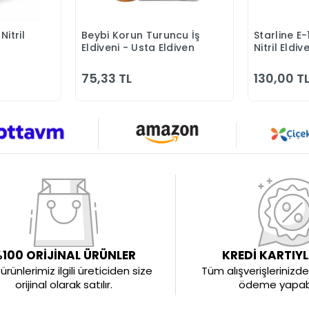
itril
Beybi Korun Turuncu İş
Starline E
Ekle
Sepete Ekle
Eldiveni - Usta Eldiven
Nitril Eldiv
75,33 TL
130,00 T
100 ORİJİNAL ÜRÜNLER
KREDİ KARTIY
rünlerimiz ilgili üreticiden size
Tüm alışverişlerinizde 
orijinal olarak satılır.
ödeme yapabil