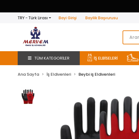
TRY - Türk Lirası
Bayi Girişi
Bayilik Başvurusu
TÜM KATEGORİLER
İŞ ELBİSELERİ
Ana Sayfa
İş Eldivenleri
Beybi iş Eldivenleri