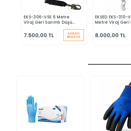
EKS-306-VSE 6 Metre
EKSED EKS-310-V
Sepete Ekle
Sepete
Viraj Geri Sarımlı Düşüş
Metre Viraj Geri 
Durdurucu Keskin
Düşüş Durduruc
Kenar
KARGO
7.500,00 TL
8.000,00 TL
BEDAVA