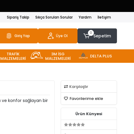
Sipariş Takip
Sıkça Sorulan Sorular
Yardım
İletişim
0
Sepetim
Giriş Yap
Üye Ol
TRAFİK
3M İSG
DELTA PLUS
MALZEMELERİ
MALZEMELERİ
Karşılaştır
Favorilerime ekle
a ve konfor sağlayan bir
Ürün Künyesi