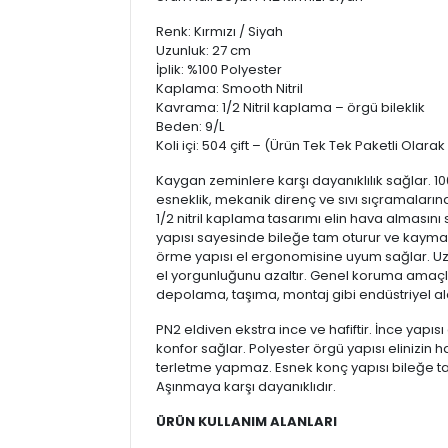
Renk: Kırmızı / Siyah
Uzunluk: 27 cm
İplik: %100 Polyester
Kaplama: Smooth Nitril
Kavrama: 1/2 Nitril kaplama – örgü bileklik
Beden: 9/L
Koli içi: 504 çift – (Ürün Tek Tek Paketli Olara
Kaygan zeminlere karşı dayanıklılık sağlar. 10
esneklik, mekanik direnç ve sıvı sıçramaların
1/2 nitril kaplama tasarımı elin hava almasını 
yapısı sayesinde bileğe tam oturur ve kaymayı
örme yapısı el ergonomisine uyum sağlar. Uz
el yorgunluğunu azaltır. Genel koruma amaçlı k
depolama, taşıma, montaj gibi endüstriyel ala
PN2 eldiven ekstra ince ve hafiftir. İnce yapısı e
konfor sağlar. Polyester örgü yapısı elinizin 
terletme yapmaz. Esnek konç yapısı bileğe 
Aşınmaya karşı dayanıklıdır.
ÜRÜN KULLANIM ALANLARI