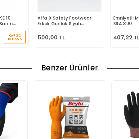
SE 10
Alfa X Safety Footwear
Emniyetli 
 Ekle
Sepete Ekle
S
Sarımlı
Erkek Günlük Siyah
SRA 300
u
Klasik Ayakkabı
KARGO
500,00 TL
407,22 T
BEDAVA
Benzer Ürünler