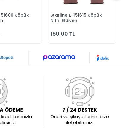
-151600 Köpük
Starline E-151615 Köpük
Bey
Sepete Ekle
Sepete Ekle
en
Nitril Eldiven
Kes
Eld
L
150,00 TL
172
LA ÖDEME
7 / 24 DESTEK
kredi kartınızla
Öneri ve şikayetlerinizi bize
irsiniz.
iletebilirsiniz.