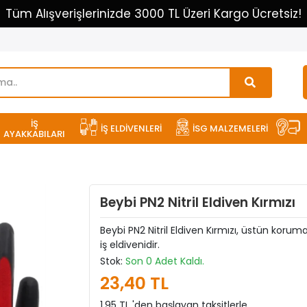
Tüm Alışverişlerinizde 3000 TL Üzeri Kargo Ücretsiz!
İŞ
İŞ ELDİVENLERİ
İSG MALZEMELERİ
AYAKKABILARI
Beybi PN2 Nitril Eldiven Kırmızı
Beybi PN2 Nitril Eldiven Kırmızı, üstün korum
iş eldivenidir.
Stok:
Son 0 Adet Kaldı.
23,40 TL
1,95 TL 'den başlayan taksitlerle