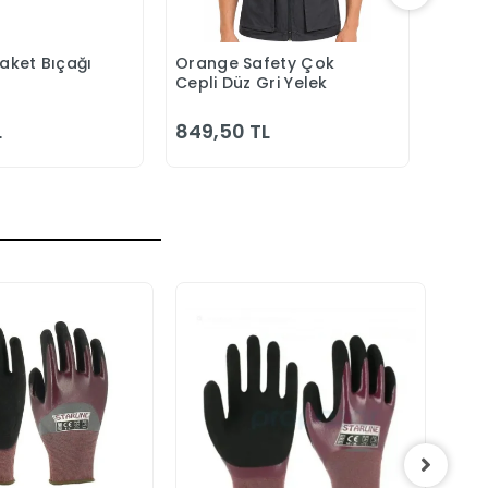
Maket Bıçağı
Orange Safety Çok
Orang
epete Ekle
Sepete Ekle
Cepli Düz Gri Yelek
Laciv
Bahç
L
849,50 TL
1.00