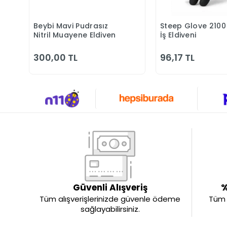
Beybi Mavi Pudrasız
Steep Glove 2100 N
Sepete Ekle
Sepete 
Nitril Muayene Eldiven
İş Eldiveni
300,00 TL
96,17 TL
Güvenli Alışveriş
%
Tüm alışverişlerinizde güvenle ödeme
Tüm ü
sağlayabilirsiniz.