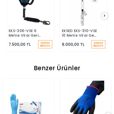
EKS-306-VSE 6
EKSED EKS-310-VSE
Sepete Ekle
Sepete Ekle
Metre Viraj Geri
10 Metre Viraj Geri
Sarımlı Düşüş
Sarımlı Düşüş
KARGO
KARGO
7.500,00 TL
8.000,00 TL
Durdurucu Keskin
Durdurucu
BEDAVA
BEDAVA
Kenar
Benzer Ürünler