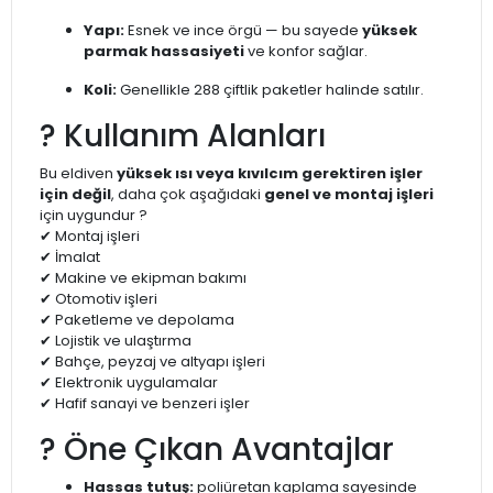
Yapı:
Esnek ve ince örgü — bu sayede
yüksek
parmak hassasiyeti
ve konfor sağlar.
Koli:
Genellikle 288 çiftlik paketler halinde satılır.
? Kullanım Alanları
Bu eldiven
yüksek ısı veya kıvılcım gerektiren işler
için değil
, daha çok aşağıdaki
genel ve montaj işleri
için uygundur ?
✔ Montaj işleri
✔ İmalat
✔ Makine ve ekipman bakımı
✔ Otomotiv işleri
✔ Paketleme ve depolama
✔ Lojistik ve ulaştırma
✔ Bahçe, peyzaj ve altyapı işleri
✔ Elektronik uygulamalar
✔ Hafif sanayi ve benzeri işler
? Öne Çıkan Avantajlar
Hassas tutuş:
poliüretan kaplama sayesinde