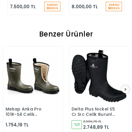
Sarımlı Düşüş
Sarımlı Düşüş
KARGO
KARGO
7.500,00 TL
8.000,00 TL
Durdurucu Keskin
Durdurucu
BEDAVA
BEDAVA
Kenar
Benzer Ürünler
Mekap Anka Pro
Delta Plus Nıckel S5
Sepete Ekle
Sepete Ekle
101R-S4 Çelik
Cı Src Çelik Burunlu
Burunlu İçi Yünlü İş
ve Tabanlı Iş
3.096,76 TL
1.754,19 TL
Güvenlik Çizmesi
Çizmesi SİYAH
%11
2.748,89 TL