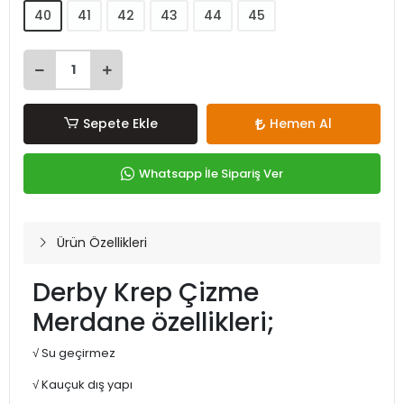
40
41
42
43
44
45
Sepete Ekle
Hemen Al
Whatsapp İle Sipariş Ver
Ürün Özellikleri
Derby Krep Çizme
Merdane özellikleri;
√ Su geçirmez
√ Kauçuk dış yapı