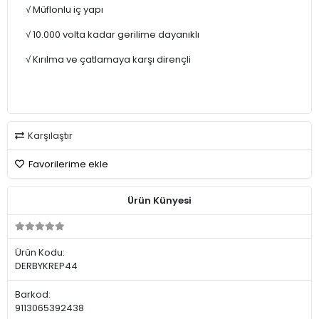
√ Müflonlu iç yapı
√ 10.000 volta kadar gerilime dayanıklı
√ Kırılma ve çatlamaya karşı dirençli
Karşılaştır
Favorilerime ekle
Ürün Künyesi
Ürün Kodu:
DERBYKREP44
Barkod:
9113065392438