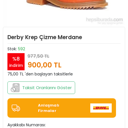
Derby Krep Çizme Merdane
Stok:
592
977,50 TL
%8
900,00 TL
indirim
75,00 TL 'den başlayan taksitlerle
Taksit Oranlarını Göster
Anlaşmalı
Firmalar
Ayakkabı Numarası: