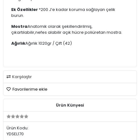
Ek Özellikler
*200 J’e kadar koruma sağlayan çelik
burun.
Mostra
Anatomik olarak şekillendirilmiş,
çıkartılabilir,nefes alabilir açık hücre poliüretan mostra.
Ağırlık
Ağırlık 1020gr / Çift (42)
Karşılaştır
Favorilerime ekle
Ürün Künyesi
Ürün Kodu:
YDSEL170