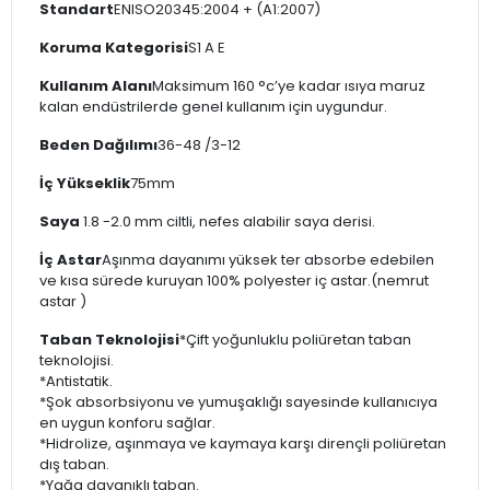
Standart
ENISO20345:2004 + (A1:2007)
Koruma Kategorisi
S1 A E
Kullanım Alanı
Maksimum 160 °c’ye kadar ısıya maruz
kalan endüstrilerde genel kullanım için uygundur.
Beden Dağılımı
36-48 /3-12
İç Yükseklik
75mm
Saya
1.8 -2.0 mm ciltli, nefes alabilir saya derisi.
İç Astar
Aşınma dayanımı yüksek ter absorbe edebilen
ve kısa sürede kuruyan 100% polyester iç astar.(nemrut
astar )
Taban Teknolojisi
*Çift yoğunluklu poliüretan taban
teknolojisi.
*Antistatik.
*Şok absorbsiyonu ve yumuşaklığı sayesinde kullanıcıya
en uygun konforu sağlar.
*Hidrolize, aşınmaya ve kaymaya karşı dirençli poliüretan
dış taban.
*Yağa dayanıklı taban.