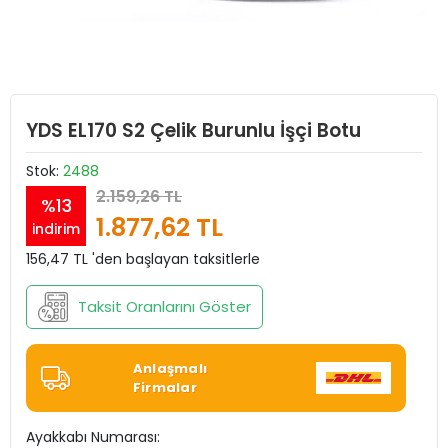
YDS EL170 S2 Çelik Burunlu İşçi Botu
Stok:
2488
2.159,26 TL
%13
1.877,62 TL
indirim
156,47 TL 'den başlayan taksitlerle
Taksit Oranlarını Göster
Anlaşmalı
Firmalar
Ayakkabı Numarası: