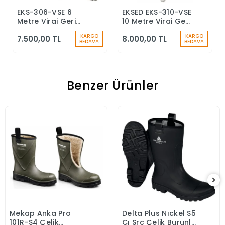
EKS-306-VSE 6
EKSED EKS-310-VSE
Sepete Ekle
Sepete Ekle
Metre Viraj Geri
10 Metre Viraj Geri
Sarımlı Düşüş
Sarımlı Düşüş
KARGO
KARGO
7.500,00 TL
8.000,00 TL
Durdurucu Keskin
Durdurucu
BEDAVA
BEDAVA
Kenar
Benzer Ürünler
Mekap Anka Pro
Delta Plus Nıckel S5
Sepete Ekle
Sepete Ekle
101R-S4 Çelik
Cı Src Çelik Burunlu