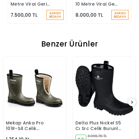
Metre Viraj Geri
10 Metre Viraj Geri
Sarımlı Düşüş
Sarımlı Düşüş
KARGO
KARGO
7.500,00 TL
8.000,00 TL
Durdurucu Keskin
Durdurucu
BEDAVA
BEDAVA
Kenar
Benzer Ürünler
Mekap Anka Pro
Delta Plus Nıckel S5
Sepete Ekle
Sepete Ekle
101R-S4 Çelik
Cı Src Çelik Burunlu
Burunlu İçi Yünlü İş
ve Tabanlı Iş
3.096,76 TL