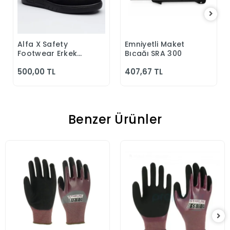
Alfa X Safety
Emniyetli Maket
Sepete Ekle
Sepete Ekle
Footwear Erkek
Bıçağı SRA 300
Günlük Siyah
500,00 TL
407,67 TL
Klasik Ayakkabı
Benzer Ürünler