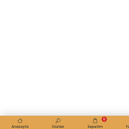
0
Anasayfa
Ürünler
Sepetim
F