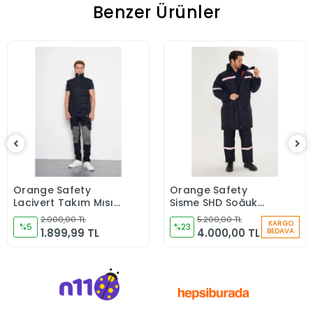
Benzer Ürünler
Orange Safety
Orange Safety
Sepete Ekle
Sepete Ekle
Lacivert Takım Mısır
Şişme SHD Soğuk
Harman Karışımı
Hava Montu + Soğuk
2.000,00 TL
5.200,00 TL
KARGO
Yelek + Pantolon
%5
hava Tulum Takım
%23
1.899,99 TL
4.000,00 TL
BEDAVA
Reflektörlü Lacivert