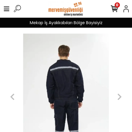
0
Mekap İş Ayakkabıları Bölge Bayisiyiz