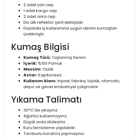
2 adet yan cep.
1 adet kargo cep.
2 adet arka cep.
Diz altı reflektör şerit detaylıdır.
Dayanıklı iş kullanımına uygun denim kumaştan
üretilmiştir.
Kumaş Bilgisi
Kumaş Türü:
Taşlanmış Denim
İçerik:
%100 Pamuk
Mevsim:
Yazlık
Astar:
Kapitonesiz
Kullanım Alanı:
İnşaat, fabrika, lojistik, otomotiv,
depo ve genel endüstriyel çalışmalar.
Yıkama Talimatı
30°C'de yıkayınız.
Ağartıcı kullanmayınız.
Düşük ısıda ütüleyiniz.
Kuru temizleme yapılabilir.
Tamburlu kurutma yapmayınız.