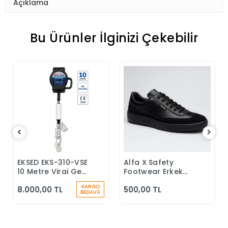
Açıklama
Bu Ürünler İlginizi Çekebilir
EKSED EKS-310-VSE
Alfa X Safety
Sepete Ekle
Sepete Ekle
10 Metre Viraj Geri
Footwear Erkek
Sarımlı Düşüş
Günlük Siyah
KARGO
8.000,00 TL
500,00 TL
Durdurucu
Klasik Ayakkabı
BEDAVA