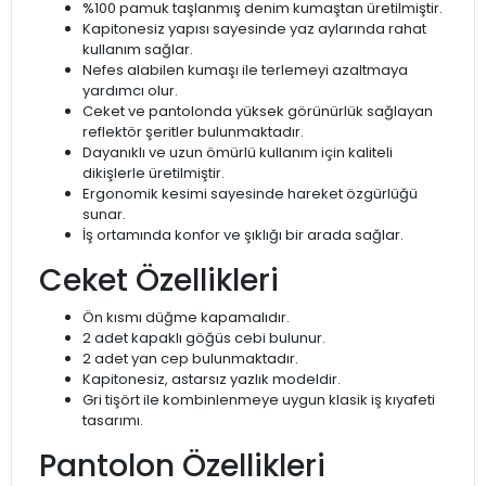
%100 pamuk taşlanmış denim kumaştan üretilmiştir.
Kapitonesiz yapısı sayesinde yaz aylarında rahat
kullanım sağlar.
Nefes alabilen kumaşı ile terlemeyi azaltmaya
yardımcı olur.
Ceket ve pantolonda yüksek görünürlük sağlayan
reflektör şeritler bulunmaktadır.
Dayanıklı ve uzun ömürlü kullanım için kaliteli
dikişlerle üretilmiştir.
Ergonomik kesimi sayesinde hareket özgürlüğü
sunar.
İş ortamında konfor ve şıklığı bir arada sağlar.
Ceket Özellikleri
Ön kısmı düğme kapamalıdır.
2 adet kapaklı göğüs cebi bulunur.
2 adet yan cep bulunmaktadır.
Kapitonesiz, astarsız yazlık modeldir.
Gri tişört ile kombinlenmeye uygun klasik iş kıyafeti
tasarımı.
Pantolon Özellikleri