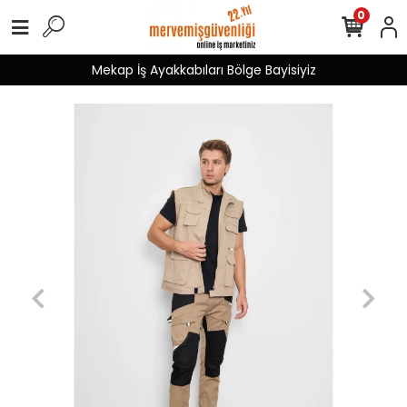
0
Mekap İş Ayakkabıları Bölge Bayisiyiz