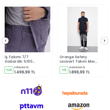
İş Takımı 7/7
Orange Safety
Sepete Ekle
Sepete Ekle
Gabardin %100
Lacivert Takım Mısır
Pamuk Kapitoneli
Harman Karışımı
1.750,00 TL
2.000,00 TL
Reflektörlü Kışlık Gri
%14
Yelek + Pantolon
%5
1.499,99 TL
1.899,99 TL