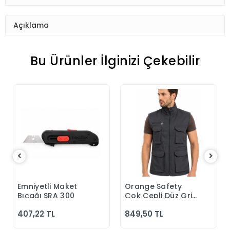
Açıklama
Bu Ürünler İlginizi Çekebilir
Emniyetli Maket
Orange Safety
Sepete Ekle
Sepete Ekle
Bıçağı SRA 300
Çok Cepli Düz Gri
Yelek
407,22 TL
849,50 TL