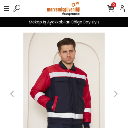
0
Mekap İş Ayakkabıları Bölge Bayisiyiz