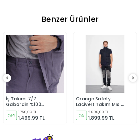
Benzer Ürünler
İş Takımı 7/7
Orange Safety
Sepete Ekle
Sepete Ekle
Gabardin %100
Lacivert Takım Mısır
Pamuk Kapitoneli
Harman Karışımı
1.750,00 TL
2.000,00 TL
Reflektörlü Kışlık Gri
%14
Yelek + Pantolon
%5
1.499,99 TL
1.899,99 TL