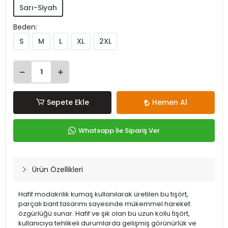
Sarı-Siyah
Beden:
S
M
L
XL
2XL
Sepete Ekle
Hemen Al
Whatsapp İle Sipariş Ver
Ürün Özellikleri
Hafif modakrilik kumaş kullanılarak üretilen bu tişört,
parçalı bant tasarımı sayesinde mükemmel hareket
özgürlüğü sunar. Hafif ve şık olan bu uzun kollu tişört,
kullanıcıya tehlikeli durumlarda gelişmiş görünürlük ve