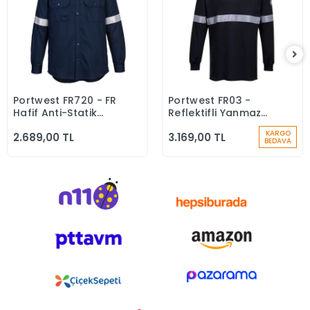
Portwest FR720 - FR
Portwest FR03 -
Sepete Ekle
Sepete Ekle
Hafif Anti-Statik
Reflektifli Yanmaz
Gömlek Yanmaz
Alev Almaz
KARGO
2.689,00 TL
3.169,00 TL
Alev Almaz
Modaflame Anti-
BEDAVA
statik Uzun Kollu
Polo Yaka Tişört