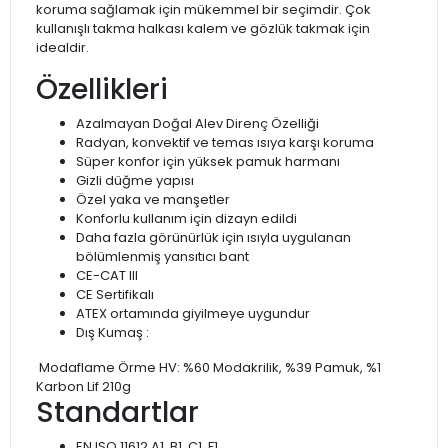
koruma sağlamak için mükemmel bir seçimdir. Çok
kullanışlı takma halkası kalem ve gözlük takmak için
idealdir.
Özellikleri
Azalmayan Doğal Alev Direnç Özelliği
Radyan, konvektif ve temas ısıya karşı koruma
Süper konfor için yüksek pamuk harmanı
Gizli düğme yapısı
Özel yaka ve manşetler
Konforlu kullanım için dizayn edildi
Daha fazla görünürlük için ısıyla uygulanan
bölümlenmiş yansıtıcı bant
CE-CAT III
CE Sertifikalı
ATEX ortamında giyilmeye uygundur
Dış Kumaş :
Modaflame Örme HV: %60 Modakrilik, %39 Pamuk, %1
Karbon Lif 210g
Standartlar
EN ISO 11612 A1, B1, C1, F1