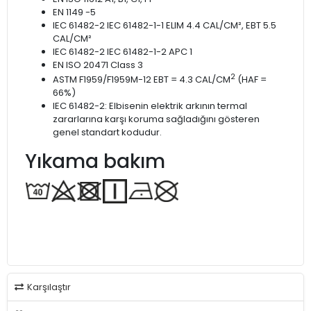
EN 1149 -5
IEC 61482-2 IEC 61482-1-1 ELIM 4.4 CAL/CM², EBT 5.5
CAL/CM²
IEC 61482-2 IEC 61482-1-2 APC 1
EN ISO 20471 Class 3
2
ASTM F1959/F1959M-12 EBT = 4.3 CAL/CM
(HAF =
66%)
IEC 61482-2: Elbisenin elektrik arkının termal
zararlarına karşı koruma sağladığını gösteren
genel standart kodudur.
Yıkama bakım
Karşılaştır