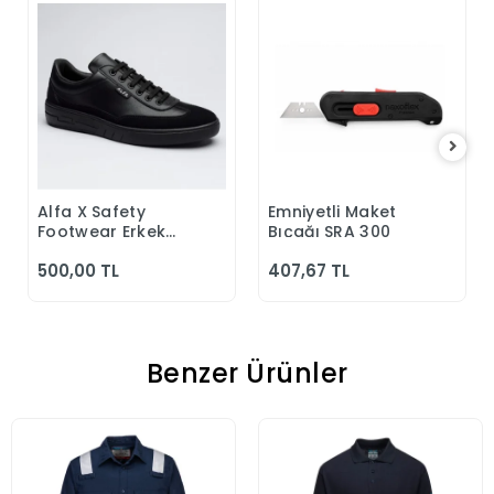
Alfa X Safety
Emniyetli Maket
Sepete Ekle
Sepete Ekle
Footwear Erkek
Bıçağı SRA 300
Günlük Siyah
500,00 TL
407,67 TL
Klasik Ayakkabı
Benzer Ürünler