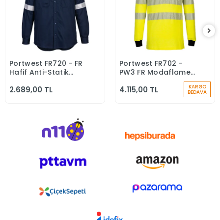
Portwest FR720 - FR
Portwest FR702 -
Sepete Ekle
Sepete Ekle
Hafif Anti-Statik
PW3 FR Modaflame
Gömlek Yanmaz
Hi-Vis Polo Yaka
KARGO
2.689,00 TL
4.115,00 TL
Alev Almaz
Tişört Yanmaz Alev
BEDAVA
Almaz