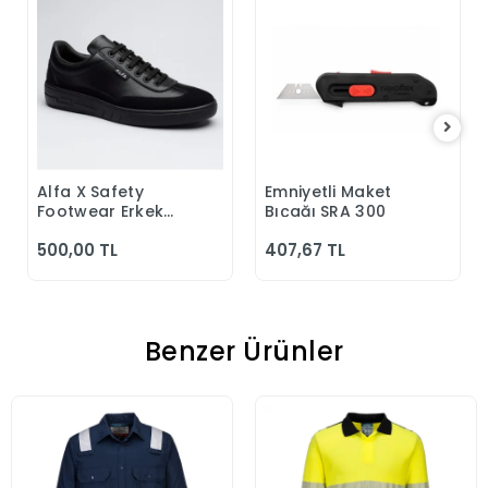
Alfa X Safety
Emniyetli Maket
Sepete Ekle
Sepete Ekle
Footwear Erkek
Bıçağı SRA 300
Günlük Siyah
500,00 TL
407,67 TL
Klasik Ayakkabı
Benzer Ürünler