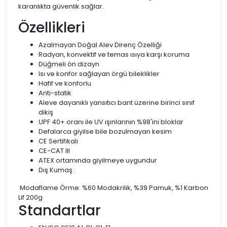
karanlıkta güvenlik sağlar.
Özellikleri
Azalmayan Doğal Alev Direnç Özelliği
Radyan, konvektif ve temas ısıya karşı koruma
Düğmeli ön dizayn
Isı ve konfor sağlayan örgü bileklikler
Hafif ve konforlu
Anti-statik
Aleve dayanıklı yansıtıcı bant üzerine birinci sınıf
dikiş
UPF 40+ oranı ile UV ışınlarının %98'ini bloklar
Defalarca giyilse bile bozulmayan kesim
CE Sertifikalı
CE-CAT III
ATEX ortamında giyilmeye uygundur
Dış Kumaş :
Modaflame Örme: %60 Modakrilik, %39 Pamuk, %1 Karbon
Lif 200g
Standartlar