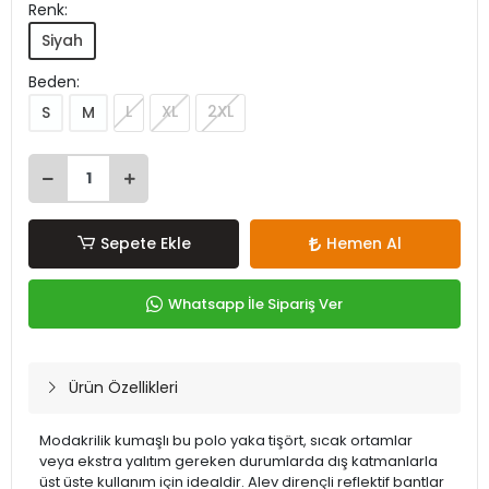
Renk:
Siyah
Beden:
L
XL
2XL
S
M
Sepete Ekle
Hemen Al
Whatsapp İle Sipariş Ver
Ürün Özellikleri
Modakrilik kumaşlı bu polo yaka tişört, sıcak ortamlar
veya ekstra yalıtım gereken durumlarda dış katmanlarla
üst üste kullanım için idealdir. Alev dirençli reflektif bantlar