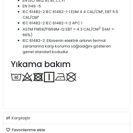
EN ISO 11612 A1, B1, C1, F1
EN 1149 -5
IEC 61482-2 IEC 61482-1-1 ELIM 4.4 CAL/CM², EBT 5.5
CAL/CM²
IEC 61482-2 IEC 61482-1-2 APC 1
2
ASTM F1959/F1959M-12 EBT = 4.3 CAL/CM
(HAF =
66%)
IEC 61482-2: Elbisenin elektrik arkının termal
zararlarına karşı koruma sağladığını gösteren
genel standart kodudur.
Yıkama bakım
Karşılaştır
Favorilerime ekle