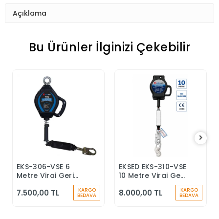
Açıklama
Bu Ürünler İlginizi Çekebilir
EKS-306-VSE 6
EKSED EKS-310-VSE
Sepete Ekle
Sepete Ekle
Metre Viraj Geri
10 Metre Viraj Geri
Sarımlı Düşüş
Sarımlı Düşüş
KARGO
KARGO
7.500,00 TL
8.000,00 TL
Durdurucu Keskin
Durdurucu
BEDAVA
BEDAVA
Kenar