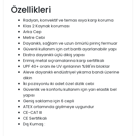
Özellikleri
Radyan, konvektif ve temas ısıya karşı koruma
Klas 2 Kaynak koruması
Arka Cep
Metre Cebi
Dayanıklı, sağlam ve uzun ömürlü pirinç fermuar
Güvenli kullanım için cırt bantlı ayarlanabilir yapı
Ekstra dayanıklı üçlü dikiş yapısı
Erimiş metal sıçramalarına karşı sertifikalı
UPF 40+ oranı ile UV ışınlarının %98'ini bloklar
Aleve dayanıklı endüstriyel yıkama bandı üzerine
dikin
İki pozisyonlu iki adet özel dizlik cebi
Güvenlik ve konforlu kullanım için yarı elastik bel
yapısı
Geniş saklama için 6 cepli
ATEX ortamında giyilmeye uygundur
CE-CAT III
CE Sertifikalı
Dış Kumaş :