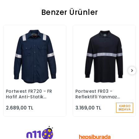
Benzer Ürünler
Portwest FR720 - FR
Portwest FR03 -
Sepete Ekle
Sepete Ekle
Hafif Anti-Statik
Reflektifli Yanmaz
Gömlek Yanmaz
Alev Almaz
KARGO
2.689,00 TL
3.169,00 TL
Alev Almaz
Modaflame Anti-
BEDAVA
statik Uzun Kollu
Polo Yaka Tişört