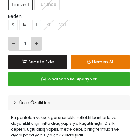
Turuncu
Lacivert
Beden:
XL
2XL
S
M
L
Sepete Ekle
Hemen Al
Whatsapp İle Sipariş Ver
Ürün Özellikleri
Bu pantolon yüksek görünürlüklü reflektif bantlarla ve
dayanıklılık için çifte dikiş yapısıyla kuşatılmıştır. Dizlik
cepleri, üçlü dikiş yapısı, metre cebi, pirinç fermuarı ve
ayarlı paça yapısıyla çok kullanışlıdır.