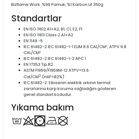
Bizflame Work: %99 Pamuk, %1 Karbon Lif 350g
Standartlar
EN ISO 11612 A1+A2, B1, C1, E2, F1
EN ISO 11611 Class 2 A1+A2
EN 1149 -5
IEC 61482-2 IEC 61482-1-1 ELIM 8.6 CAL/CM², ATPV 9.8
CAL/CM²
IEC 61482-2 IEC 61482-1-2 APC 1
EN 17353 Tip B2
ASTM F1959/F1959M-12 ATPV=13.6
2
Cal/CM
(HAF=82%)
IEC 61482-2: Elbisenin elektrik arkının termal
zararlarına karşı koruma sağladığını gösteren
genel standart kodudur.
Yıkama bakım