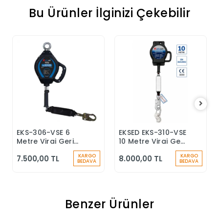
Bu Ürünler İlginizi Çekebilir
EKS-306-VSE 6
EKSED EKS-310-VSE
Sepete Ekle
Sepete Ekle
Metre Viraj Geri
10 Metre Viraj Geri
Sarımlı Düşüş
Sarımlı Düşüş
KARGO
KARGO
7.500,00 TL
8.000,00 TL
Durdurucu Keskin
Durdurucu
BEDAVA
BEDAVA
Kenar
Benzer Ürünler