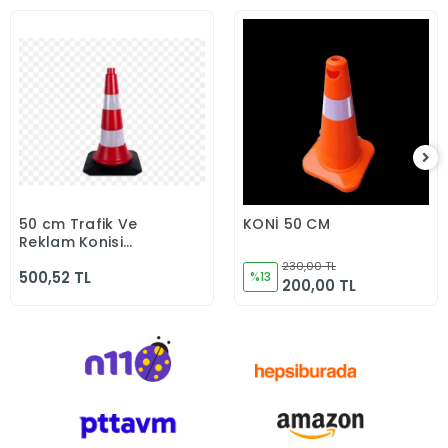
50 cm Trafik Ve
KONİ 50 CM
Sepete Ekle
Sepete Ekle
Reklam Konisi
(Kauçuk Tabanlı)
230,00 TL
500,52 TL
%13
200,00 TL