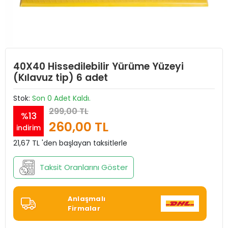
40X40 Hissedilebilir Yürüme Yüzeyi
(Kılavuz tip) 6 adet
Stok:
Son 0 Adet Kaldı.
299,00 TL
%13
260,00 TL
indirim
21,67 TL 'den başlayan taksitlerle
Taksit Oranlarını Göster
Anlaşmalı
Firmalar