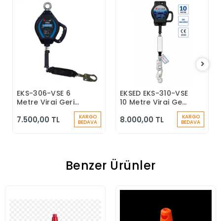
EKS-306-VSE 6
EKSED EKS-310-VSE
Sepete Ekle
Sepete Ekle
Metre Viraj Geri
10 Metre Viraj Geri
Sarımlı Düşüş
Sarımlı Düşüş
KARGO
KARGO
7.500,00 TL
8.000,00 TL
Durdurucu Keskin
Durdurucu
BEDAVA
BEDAVA
Kenar
Benzer Ürünler