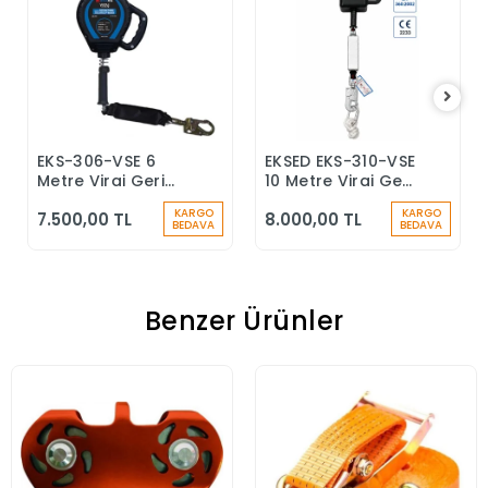
EKS-306-VSE 6
EKSED EKS-310-VSE
Sepete Ekle
Sepete Ekle
Metre Viraj Geri
10 Metre Viraj Geri
Sarımlı Düşüş
Sarımlı Düşüş
KARGO
KARGO
7.500,00 TL
8.000,00 TL
Durdurucu Keskin
Durdurucu
BEDAVA
BEDAVA
Kenar
Benzer Ürünler