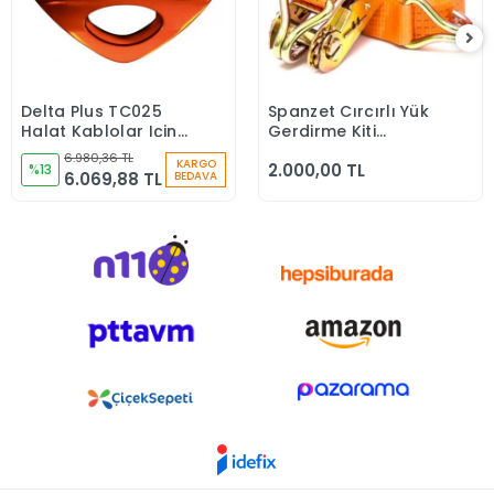
Delta Plus TC025
Spanzet Cırcırlı Yük
Sepete Ekle
Sepete Ekle
Halat Kablolar Için
Gerdirme Kiti
Çift Kansak Makara
090402 6Lı Paket
6.980,36 TL
KARGO
2.000,00 TL
%13
6.069,88 TL
BEDAVA