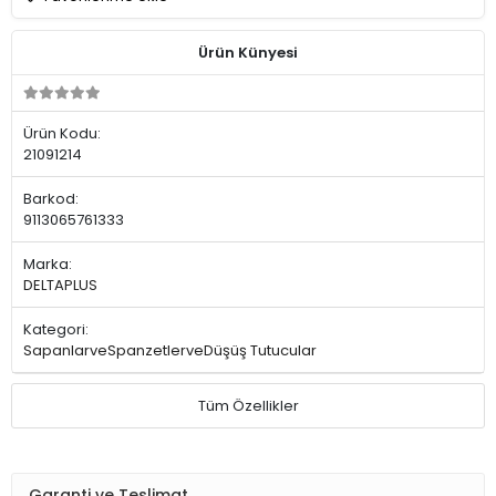
Ürün Künyesi
Ürün Kodu:
21091214
Barkod:
9113065761333
Marka:
DELTAPLUS
Kategori:
SapanlarveSpanzetlerveDüşüş Tutucular
Tüm Özellikler
Garanti ve Teslimat