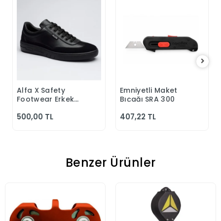
Alfa X Safety
Emniyetli Maket
Sepete Ekle
Sepete Ekle
Footwear Erkek
Bıçağı SRA 300
Günlük Siyah
500,00 TL
407,22 TL
Klasik Ayakkabı
Benzer Ürünler