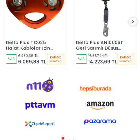
Delta Plus TC025
Delta Plus AN10006T
Sepete Ekle
Sepete Ekle
Halat Kablolar Için
Geri Sarımlı Düşüş
Çift Kansak Makara
Durdurucu
6.980,36 TL
16.357,24 TL
KARGO
KARGO
%13
%13
6.069,88 TL
14.223,69 TL
BEDAVA
BEDAVA