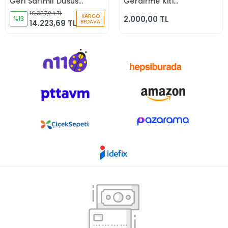
Geri Sarımlı Düşüş
Gerdirme Kiti
Durdurucu
090402 6Lı Paket
16.357,24 TL
KARGO
2.000,00 TL
%13
14.223,69 TL
BEDAVA