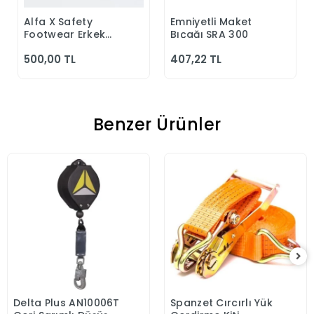
Alfa X Safety
Emniyetli Maket
Sepete Ekle
Sepete Ekle
Footwear Erkek
Bıçağı SRA 300
Günlük Siyah
500,00 TL
407,22 TL
Klasik Ayakkabı
Benzer Ürünler
Delta Plus AN10006T
Spanzet Cırcırlı Yük
Sepete Ekle
Sepete Ekle