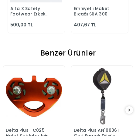
Alfa X Safety
Emniyetli Maket
Sepete Ekle
Sepete Ekle
Footwear Erkek
Bıçağı SRA 300
Günlük Siyah
500,00 TL
407,67 TL
Klasik Ayakkabı
Benzer Ürünler
Delta Plus TC025
Delta Plus AN10006T
Sepete Ekle
Sepete Ekle
Halat Kablolar Için
Geri Sarımlı Düşüş