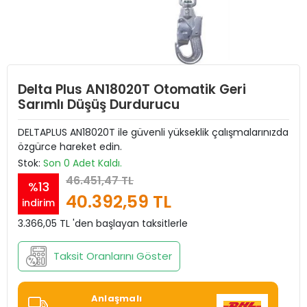
Delta Plus AN18020T Otomatik Geri
Sarımlı Düşüş Durdurucu
DELTAPLUS AN18020T ile güvenli yükseklik çalışmalarınızda
özgürce hareket edin.
Stok:
Son 0 Adet Kaldı.
46.451,47 TL
%13
40.392,59 TL
indirim
3.366,05 TL 'den başlayan taksitlerle
Taksit Oranlarını Göster
Anlaşmalı