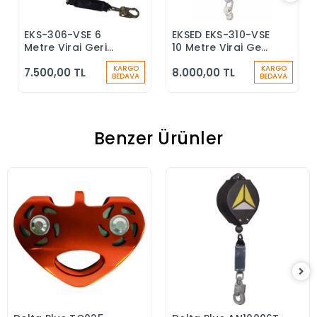
EKS-306-VSE 6
EKSED EKS-310-VSE
Sepete Ekle
Sepete Ekle
Metre Viraj Geri
10 Metre Viraj Geri
Sarımlı Düşüş
Sarımlı Düşüş
KARGO
KARGO
7.500,00 TL
8.000,00 TL
Durdurucu Keskin
Durdurucu
BEDAVA
BEDAVA
Kenar
Benzer Ürünler