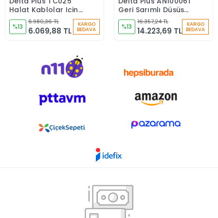
Delta Plus TC025
Delta Plus AN10006T
Sepete Ekle
Sepete Ekle
Halat Kablolar Için
Geri Sarımlı Düşüş
Çift Kansak Makara
Durdurucu
6.980,36 TL
16.357,24 TL
KARGO
KARGO
%13
%13
6.069,88 TL
14.223,69 TL
BEDAVA
BEDAVA