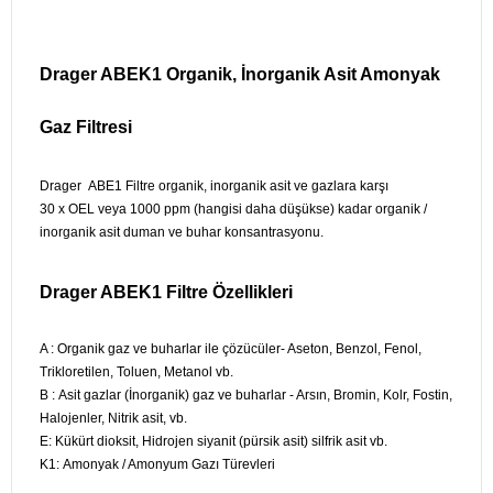
Drager ABEK1 Organik, İnorganik Asit Amonyak
Gaz Filtresi
Drager ABE1 Filtre organik, inorganik asit ve gazlara karşı
30 x OEL veya 1000 ppm (hangisi daha düşükse) kadar organik /
inorganik asit duman ve buhar konsantrasyonu.
Drager ABEK1 Filtre Özellikleri
A :
Organik gaz ve buharlar ile çözücüler- Aseton, Benzol, Fenol,
Trikloretilen, Toluen, Metanol vb.
B :
Asit gazlar (İnorganik) gaz ve buharlar - Arsın, Bromin, Kolr, Fostin,
Halojenler, Nitrik asit, vb.
E:
Kükürt dioksit, Hidrojen siyanit (pürsik asit) silfrik asit vb.
K1: Amonyak / Amonyum Gazı Türevleri