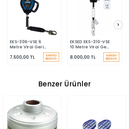
EKS-306-VSE 6
EKSED EKS-310-VSE
Sepete Ekle
Sepete Ekle
Metre Viraj Geri
10 Metre Viraj Geri
Sarımlı Düşüş
Sarımlı Düşüş
KARGO
KARGO
7.500,00 TL
8.000,00 TL
Durdurucu Keskin
Durdurucu
BEDAVA
BEDAVA
Kenar
Benzer Ürünler