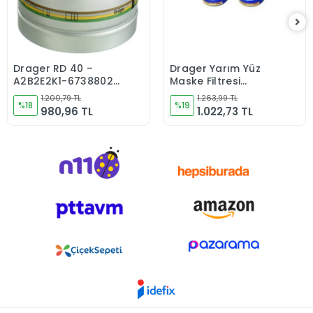
Drager RD 40 –
Drager Yarım Yüz
Sepete Ekle
Sepete Ekle
A2B2E2K1-6738802
Maske Filtresi
Filtre
A1b1e1k1 6738816
1.200,79 TL
1.263,99 TL
%18
%19
980,96 TL
1.022,73 TL