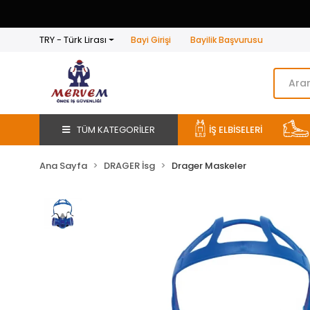
TRY - Türk Lirası
Bayi Girişi
Bayilik Başvurusu
TÜM KATEGORİLER
İŞ ELBİSELERİ
Ana Sayfa
DRAGER İsg
Drager Maskeler