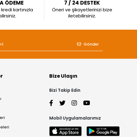
LA ÖDEME
7 / 24 DESTEK
kredi kartınızla
Öneri ve şikayetlerinizi bize
irsiniz.
iletebilirsiniz.
Gönder
er
Bize Ulaşın
Bizi Takip Edin
ı
eri
Mobil Uygulamalarımız
eleri