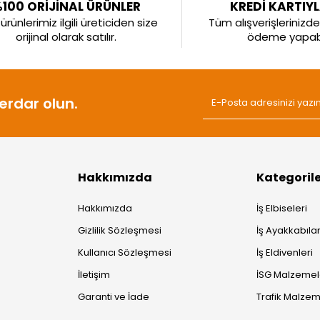
100 ORİJİNAL ÜRÜNLER
KREDİ KARTIY
rünlerimiz ilgili üreticiden size
Tüm alışverişlerinizde 
orijinal olarak satılır.
ödeme yapabil
rdar olun.
Hakkımızda
Kategoril
Hakkımızda
İş Elbiseleri
Gizlilik Sözleşmesi
İş Ayakkabılar
Kullanıcı Sözleşmesi
İş Eldivenleri
İletişim
İSG Malzemel
Garanti ve İade
Trafik Malzem