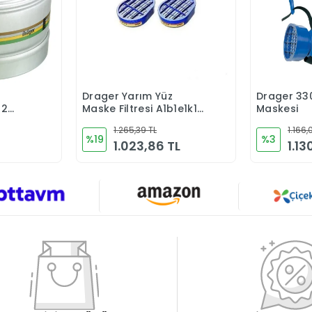
Drager Yarım Yüz
Drager 33
Ekle
Sepete Ekle
02
Maske Filtresi A1b1e1k1
Maskesi
6738816
1.265,39 TL
1.166,
%19
%3
1.023,86 TL
1.13