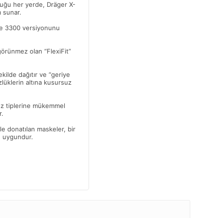
duğu her yerde, Dräger X-
 sunar.
re 3300 versiyonunu
görünmez olan “FlexiFit”
şekilde dağıtır ve “geriye
zlüklerin altına kusursuz
yüz tiplerine mükemmel
r.
le donatılan maskeler, bir
in uygundur.