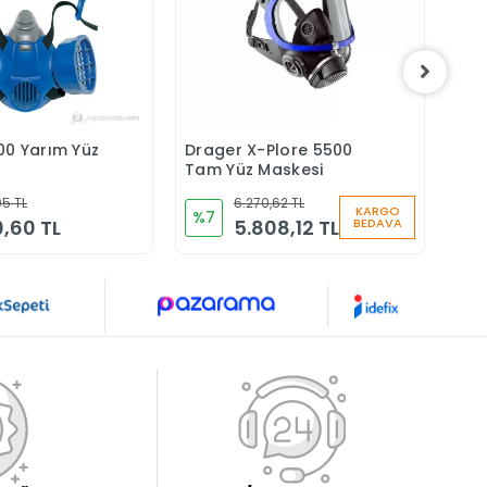
00 Yarım Yüz
Drager X-Plore 5500
Dra
Sepete Ekle
Sepete Ekle
Tam Yüz Maskesi
Fil
673
05 TL
6.270,62 TL
KARGO
%7
%1
0,60 TL
5.808,12 TL
BEDAVA