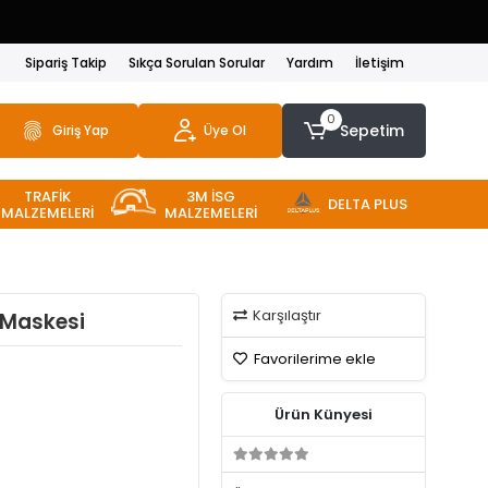
Sipariş Takip
Sıkça Sorulan Sorular
Yardım
İletişim
0
Sepetim
Giriş Yap
Üye Ol
TRAFİK
3M İSG
DELTA PLUS
MALZEMELERİ
MALZEMELERİ
Karşılaştır
 Maskesi
Favorilerime ekle
Ürün Künyesi