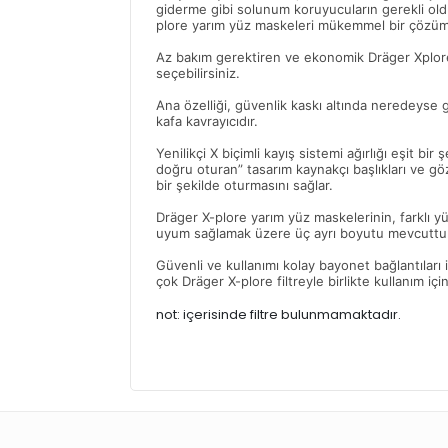
giderme gibi solunum koruyucuların gerekli ol
plore yarım yüz maskeleri mükemmel bir çözüm
Az bakım gerektiren ve ekonomik Dräger Xplo
seçebilirsiniz.
Ana özelliği, güvenlik kaskı altında neredeyse 
kafa kavrayıcıdır.
Yenilikçi X biçimli kayış sistemi ağırlığı eşit bir 
doğru oturan” tasarım kaynakçı başlıkları ve gö
bir şekilde oturmasını sağlar.
Dräger X-plore yarım yüz maskelerinin, farklı 
uyum sağlamak üzere üç ayrı boyutu mevcuttu
Güvenli ve kullanımı kolay bayonet bağlantıları i
çok Dräger X-plore filtreyle birlikte kullanım iç
not: içerisinde filtre bulunmamaktadır.