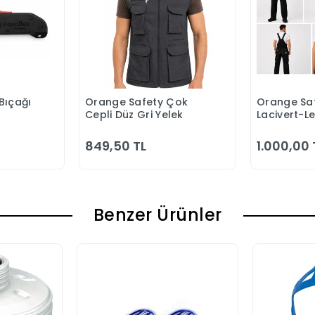
Bıçağı
Orange Safety Çok
Orange Saf
 Ekle
Sepete Ekle
S
Cepli Düz Gri Yelek
Lacivert-L
Bahçıvan 
849,50 TL
1.000,00 
Benzer Ürünler