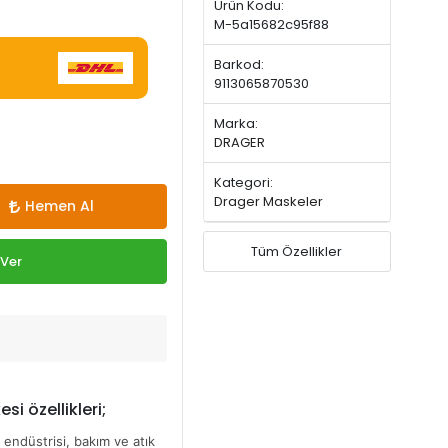
Ürün Kodu:
M-5a15682c95f88
Barkod:
9113065870530
Marka:
DRAGER
Kategori:
Drager Maskeler
Hemen Al
Tüm Özellikler
 Ver
i özellikleri;
 endüstrisi, bakım ve atık