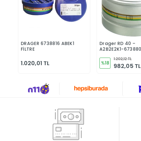
DRAGER 6738816 ABEK1
Drager RD 40 –
Sepete Ekle
Sepete 
FİLTRE
A2B2E2K1-67388
Filtre
1.202,12 TL
1.020,01 TL
%18
982,05 TL