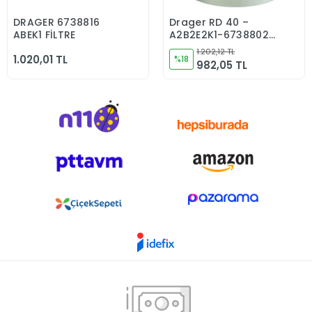
DRAGER 6738816
Drager RD 40 –
Sepete Ekle
Sepete Ekle
ABEK1 FİLTRE
A2B2E2K1-6738802
Filtre
1.202,12 TL
1.020,01 TL
%18
982,05 TL