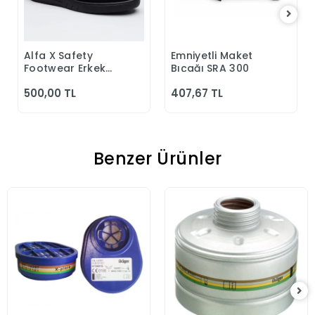
Alfa X Safety
Emniyetli Maket
Sepete Ekle
Sepete Ekle
Footwear Erkek
Bıçağı SRA 300
Günlük Siyah
500,00 TL
407,67 TL
Klasik Ayakkabı
Benzer Ürünler