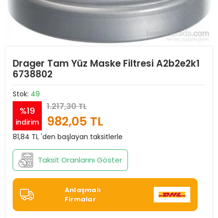
Drager Tam Yüz Maske Filtresi A2b2e2k1
6738802
Stok:
49
1.217,30 TL
%19
982,05 TL
indirim
81,84 TL 'den başlayan taksitlerle
Taksit Oranlarını Göster
Anlaşmalı
Firmalar