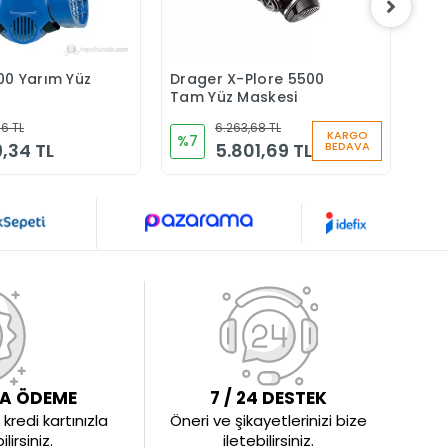
00 Yarım Yüz
Drager X-Plore 5500
Dra
Sepete Ekle
Sepete Ekle
Tam Yüz Maskesi
Yar
76 TL
6.263,68 TL
KARGO
1.1
%7
9,34 TL
5.801,69 TL
BEDAVA
LA ÖDEME
7 / 24 DESTEK
kredi kartınızla
Öneri ve şikayetlerinizi bize
irsiniz.
iletebilirsiniz.