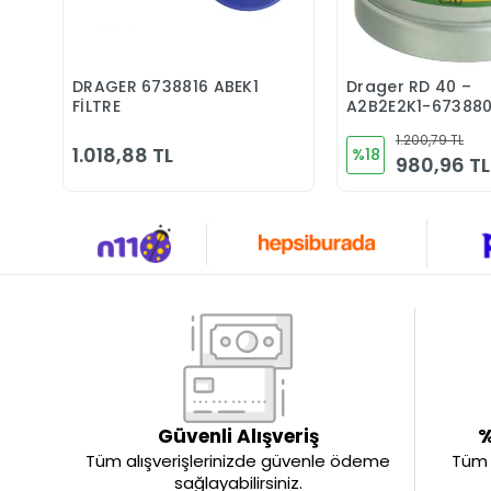
DRAGER 6738816 ABEK1
Drager RD 40 –
Sepete Ekle
Sepete 
FİLTRE
A2B2E2K1-67388
Filtre
1.200,79 TL
1.018,88 TL
%18
980,96 TL
Güvenli Alışveriş
%
Tüm alışverişlerinizde güvenle ödeme
Tüm ü
sağlayabilirsiniz.