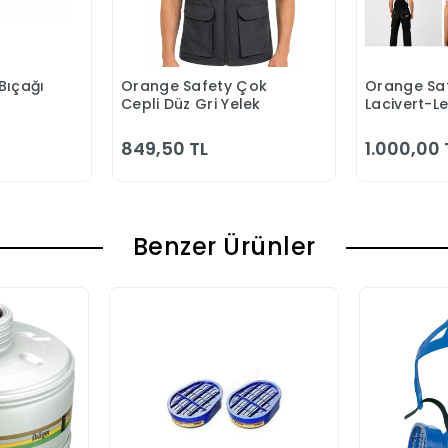
Bıçağı
Orange Safety Çok
Orange Saf
 Ekle
Sepete Ekle
S
Cepli Düz Gri Yelek
Lacivert-L
Bahçıvan 
849,50 TL
1.000,00 
Benzer Ürünler