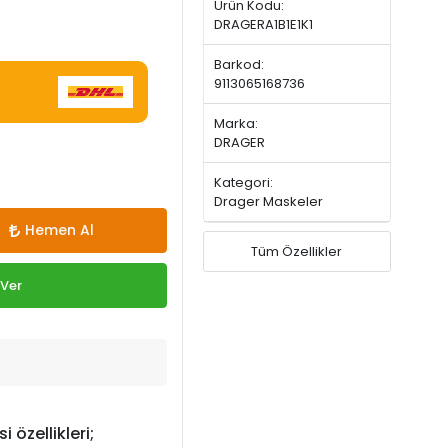
Ürün Kodu:
DRAGERA1B1E1K1
Barkod:
9113065168736
Marka:
DRAGER
Kategori:
Drager Maskeler
Hemen Al
Tüm Özellikler
 Ver
 özellikleri;