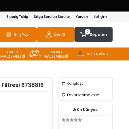
Sipariş Takip
Sıkça Sorulan Sorular
Yardım
İletişim
0
Sepetim
Giriş Yap
Üye Ol
TRAFİK
3M İSG
DELTA PLUS
MALZEMELERİ
MALZEMELERİ
Karşılaştır
Filtresi 6738816
Favorilerime ekle
Ürün Künyesi