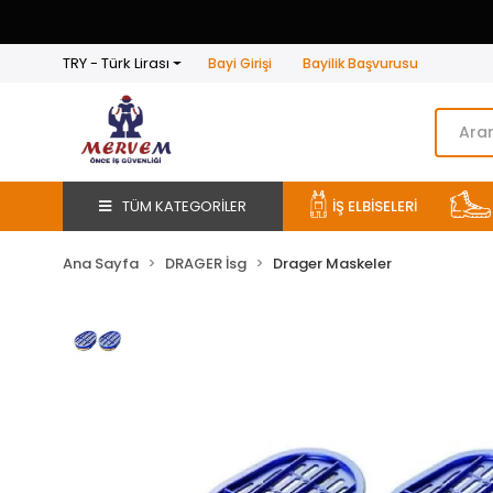
TRY - Türk Lirası
Bayi Girişi
Bayilik Başvurusu
TÜM KATEGORİLER
İŞ ELBİSELERİ
Ana Sayfa
DRAGER İsg
Drager Maskeler