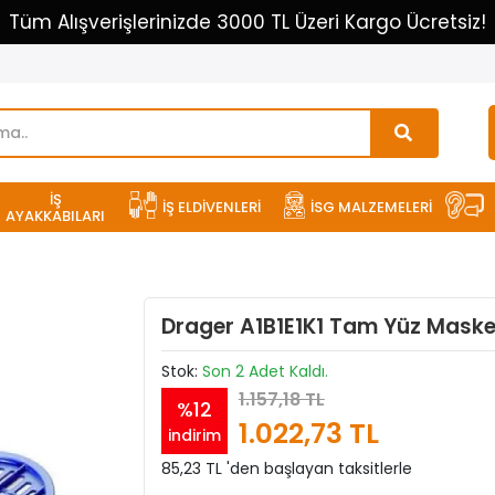
Tüm Alışverişlerinizde 3000 TL Üzeri Kargo Ücretsiz!
İŞ
İŞ ELDİVENLERİ
İSG MALZEMELERİ
AYAKKABILARI
Drager A1B1E1K1 Tam Yüz Maske 
Stok:
Son 2 Adet Kaldı.
1.157,18 TL
%12
1.022,73 TL
indirim
85,23 TL 'den başlayan taksitlerle