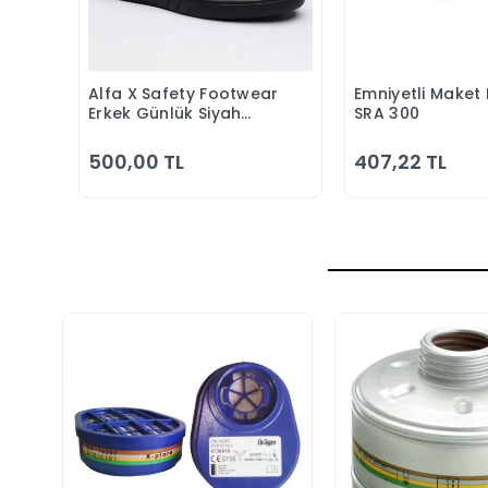
Alfa X Safety Footwear
Emniyetli Maket 
Sepete Ekle
Sepete
Erkek Günlük Siyah
SRA 300
Klasik Ayakkabı
500,00 TL
407,22 TL