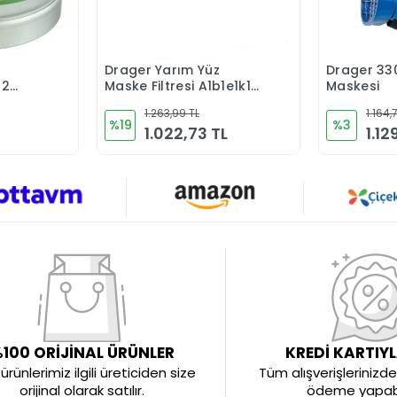
Drager Yarım Yüz
Drager 33
Ekle
Sepete Ekle
02
Maske Filtresi A1b1e1k1
Maskesi
6738816
1.263,99 TL
1.164,
%19
%3
1.022,73 TL
1.12
100 ORİJİNAL ÜRÜNLER
KREDİ KARTIY
rünlerimiz ilgili üreticiden size
Tüm alışverişlerinizde 
orijinal olarak satılır.
ödeme yapabil